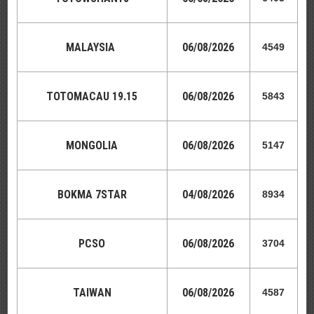
MALAYSIA
06/08/2026
4549
TOTOMACAU 19.15
06/08/2026
5843
MONGOLIA
06/08/2026
5147
BOKMA 7STAR
04/08/2026
8934
PCSO
06/08/2026
3704
TAIWAN
06/08/2026
4587