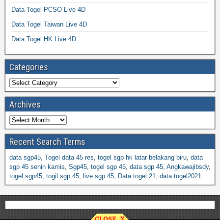
Data Togel PCSO Live 4D
Data Togel Taiwan Live 4D
Data Togel HK Live 4D
Categories
Archives
Recent Search Terms
data sgp45
,
Togel data 45 res
,
togel sgp hk latar belakang biru
,
data
sgp 45 senin kamis
,
Sgp45
,
togel sgp 45
,
data sgp 45
,
Angkawajibsdy
,
togel sgp45
,
togil sgp 45
,
live sgp 45
,
Data togel 21
,
data togel2021