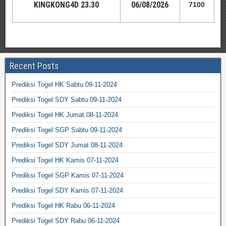
KINGKONG4D 23.30
06/08/2026
7100
Recent Posts
Prediksi Togel HK Sabtu 09-11-2024
Prediksi Togel SDY Sabtu 09-11-2024
Prediksi Togel HK Jumat 08-11-2024
Prediksi Togel SGP Sabtu 09-11-2024
Prediksi Togel SDY Jumat 08-11-2024
Prediksi Togel HK Kamis 07-11-2024
Prediksi Togel SGP Kamis 07-11-2024
Prediksi Togel SDY Kamis 07-11-2024
Prediksi Togel HK Rabu 06-11-2024
Prediksi Togel SDY Rabu 06-11-2024