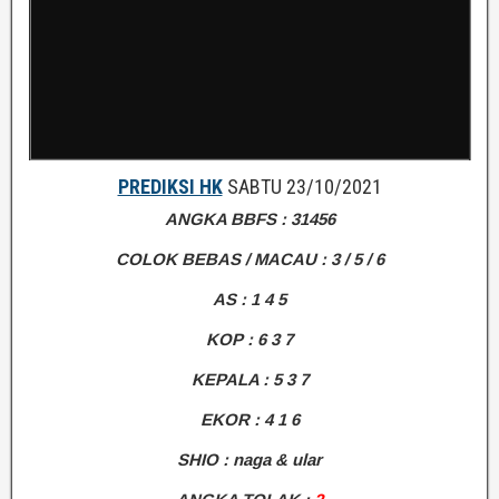
PREDIKSI HK
SABTU 23/10/2021
ANGKA BBFS : 31456
COLOK BEBAS / MACAU : 3 / 5 / 6
AS : 1 4 5
KOP : 6 3 7
KEPALA : 5 3 7
EKOR : 4 1 6
SHIO : naga & ular