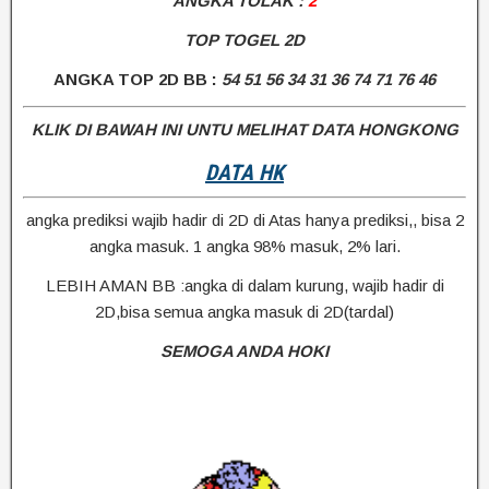
ANGKA TOLAK :
2
TOP TOGEL 2D
ANGKA TOP 2D BB :
54 51 56 34 31 36 74 71 76 46
KLIK DI BAWAH INI UNTU MELIHAT DATA HONGKONG
DATA HK
angka prediksi wajib hadir di 2D di Atas hanya prediksi,, bisa 2
angka masuk. 1 angka 98% masuk, 2% lari.
LEBIH AMAN BB :angka di dalam kurung, wajib hadir di
2D,bisa semua angka masuk di 2D(tardal)
SEMOGA ANDA HOKI