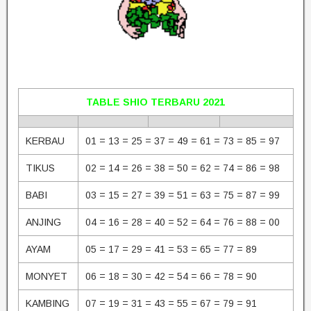
TABLE SHIO TERBARU 2021
KERBAU
01 = 13 = 25 = 37 = 49 = 61 = 73 = 85 = 97
TIKUS
02 = 14 = 26 = 38 = 50 = 62 = 74 = 86 = 98
BABI
03 = 15 = 27 = 39 = 51 = 63 = 75 = 87 = 99
ANJING
04 = 16 = 28 = 40 = 52 = 64 = 76 = 88 = 00
AYAM
05 = 17 = 29 = 41 = 53 = 65 = 77 = 89
MONYET
06 = 18 = 30 = 42 = 54 = 66 = 78 = 90
KAMBING
07 = 19 = 31 = 43 = 55 = 67 = 79 = 91