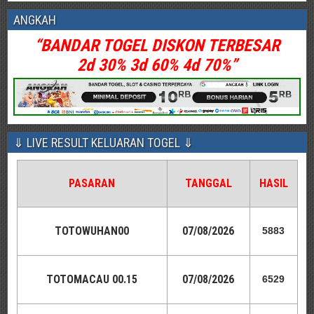
ANGKAH
“BANDAR TOGEL DISKON TERBESAR
2d 30% 3d 60% 4d 70%”
⇓ LIVE RESULT KELUARAN TOGEL ⇓
PASARAN
TANGGAL
HASIL
TOTOWUHAN00
07
/08/2026
5883
TOTOMACAU 00.15
07
/08/2026
6529