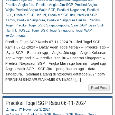
Prediksi Angka Jitu
,
Prediksi Angka Jitu SGP
,
Prediksi Angka
Wajib
,
Prediksi Angka Wajib SGP
,
Prediksi Nagasaon
,
Prediksi
SGP
,
Prediksi SGP Hari Ini
,
Prediksi SGP Jitu
,
Prediksi SGP
Kamis
,
Prediksi Singapura
,
Prediksi Singapura Hari Ini
,
Prediksi
Togel
,
Prediksi Togel SGP
,
Singaporepools
,
Syair SGP
,
Syair SGP
Hari InI
,
TOGEL
,
Togel SGP
,
Togel Singapura
,
Togel WAP
Comments
Prediksi Togel SGP Kamis 07-11-2024 Prediksi Togel SGP
Kamis 07-11-2024 – Daftar Agen Togel terbaik – Prediksi sgp –
Syair SGP – Bocoran sgp – Angka Jitu sgp – Angka Keluaran
sgp – togel hari ini – prediksi sgp jitu – Bocoran Singapore –
Prediksi Nagasaon SGP – Angka Main sgp hari ini – togel sgp –
Angka Hadir SGP – SGP Jitu – pengeluaran sgp – data
singapura. Selamat Datang di https://a3.datatogel2024.com/
PREDIKSI SINGAPURA KAMIS 07/11/2024 […]
Read Post
Prediksi Togel SGP Rabu 06-11-2024
ninja
November 3, 2024
Angka Jitu
,
Angka Jitu SGP
,
Bocoran SGP
,
Bocoran Togel
,