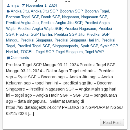
ninja
November 1, 2024
Angka Jitu
,
Angka Jitu SGP
,
Bocoran SGP
,
Bocoran Togel
,
Bocoran Togel SGP
,
Datuk SGP
,
Nagasaon
,
Nagasaon SGP
,
Prediksi Angka Jitu
,
Prediksi Angka Jitu SGP
,
Prediksi Angka
Wajib
,
Prediksi Angka Wajib SGP
,
Prediksi Nagasaon
,
Prediksi
SGP
,
Prediksi SGP Hari Ini
,
Prediksi SGP Jitu
,
Prediksi SGP
Minggu
,
Prediksi Singapura
,
Prediksi Singapura Hari Ini
,
Prediksi
Togel
,
Prediksi Togel SGP
,
Singaporepools
,
Syair SGP
,
Syair SGP
Hari InI
,
TOGEL
,
Togel SGP
,
Togel Singapura
,
Togel WAP
Comments
Prediksi Togel SGP Minggu 03-11-2024 Prediksi Togel SGP
Minggu 03-11-2024 – Daftar Agen Togel terbaik – Prediksi
sgp – Syair SGP – Bocoran sgp – Angka Jitu sgp – Angka
Keluaran sgp – togel hari ini – prediksi sgp jitu – Bocoran
Singapore – Prediksi Nagasaon SGP – Angka Main sgp hari
ini – togel sgp – Angka Hadir SGP – SGP Jitu – pengeluaran
sgp – data singapura. Selamat Datang di
https://a3.datatogel2024.com/ PREDIKSI SINGAPURA MINGGU
03/11/2024 […]
Read Post