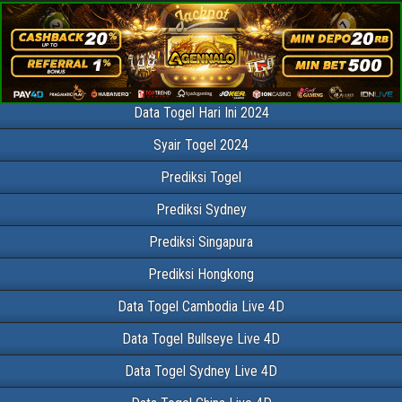
Data Togel SGP HK
Data Togel SGP Singapura , Data Togel HK Hongkong , Data Togel SDY
Sydney , Data Togel PCSO , Data Togel Bullseye , Data Togel Cambodia ,
Data Togel Taiwan , Data Togel China Dan Data Togel SG45 / SGP45
(Singapura45)
Data Togel Hari Ini 2024
Syair Togel 2024
Prediksi Togel
Prediksi Sydney
Prediksi Singapura
Prediksi Hongkong
Data Togel Cambodia Live 4D
Data Togel Bullseye Live 4D
Data Togel Sydney Live 4D