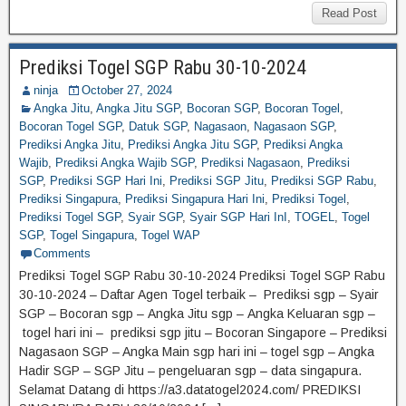
Read Post
Prediksi Togel SGP Rabu 30-10-2024
ninja
October 27, 2024
Angka Jitu
,
Angka Jitu SGP
,
Bocoran SGP
,
Bocoran Togel
,
Bocoran Togel SGP
,
Datuk SGP
,
Nagasaon
,
Nagasaon SGP
,
Prediksi Angka Jitu
,
Prediksi Angka Jitu SGP
,
Prediksi Angka
Wajib
,
Prediksi Angka Wajib SGP
,
Prediksi Nagasaon
,
Prediksi
SGP
,
Prediksi SGP Hari Ini
,
Prediksi SGP Jitu
,
Prediksi SGP Rabu
,
Prediksi Singapura
,
Prediksi Singapura Hari Ini
,
Prediksi Togel
,
Prediksi Togel SGP
,
Syair SGP
,
Syair SGP Hari InI
,
TOGEL
,
Togel
SGP
,
Togel Singapura
,
Togel WAP
Comments
Prediksi Togel SGP Rabu 30-10-2024 Prediksi Togel SGP Rabu
30-10-2024 – Daftar Agen Togel terbaik – Prediksi sgp – Syair
SGP – Bocoran sgp – Angka Jitu sgp – Angka Keluaran sgp –
togel hari ini – prediksi sgp jitu – Bocoran Singapore – Prediksi
Nagasaon SGP – Angka Main sgp hari ini – togel sgp – Angka
Hadir SGP – SGP Jitu – pengeluaran sgp – data singapura.
Selamat Datang di https://a3.datatogel2024.com/ PREDIKSI