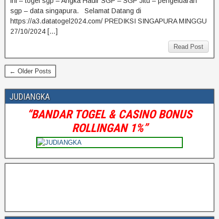
ini – togel sgp – Angka Hadir SGP – SGP Jitu – pengeluaran
sgp – data singapura. Selamat Datang di
https://a3.datatogel2024.com/ PREDIKSI SINGAPURA MINGGU
27/10/2024 […]
Read Post
← Older Posts
JUDIANGKA
“BANDAR TOGEL & CASINO BONUS
ROLLINGAN 1%”