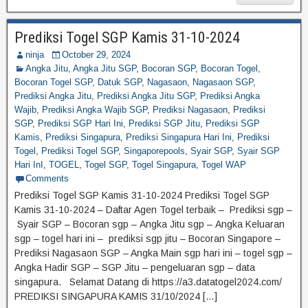
Prediksi Togel SGP Kamis 31-10-2024
ninja
October 29, 2024
Angka Jitu
,
Angka Jitu SGP
,
Bocoran SGP
,
Bocoran Togel
,
Bocoran Togel SGP
,
Datuk SGP
,
Nagasaon
,
Nagasaon SGP
,
Prediksi Angka Jitu
,
Prediksi Angka Jitu SGP
,
Prediksi Angka
Wajib
,
Prediksi Angka Wajib SGP
,
Prediksi Nagasaon
,
Prediksi
SGP
,
Prediksi SGP Hari Ini
,
Prediksi SGP Jitu
,
Prediksi SGP
Kamis
,
Prediksi Singapura
,
Prediksi Singapura Hari Ini
,
Prediksi
Togel
,
Prediksi Togel SGP
,
Singaporepools
,
Syair SGP
,
Syair SGP
Hari InI
,
TOGEL
,
Togel SGP
,
Togel Singapura
,
Togel WAP
Comments
Prediksi Togel SGP Kamis 31-10-2024 Prediksi Togel SGP
Kamis 31-10-2024 – Daftar Agen Togel terbaik – Prediksi sgp –
Syair SGP – Bocoran sgp – Angka Jitu sgp – Angka Keluaran
sgp – togel hari ini – prediksi sgp jitu – Bocoran Singapore –
Prediksi Nagasaon SGP – Angka Main sgp hari ini – togel sgp –
Angka Hadir SGP – SGP Jitu – pengeluaran sgp – data
singapura. Selamat Datang di https://a3.datatogel2024.com/
PREDIKSI SINGAPURA KAMIS 31/10/2024 […]