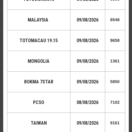
MALAYSIA
09/08/2026
8548
TOTOMACAU 19.15
09/08/2026
9658
MONGOLIA
09/08/2026
1361
BOKMA 7STAR
09/08/2026
5850
PCSO
08/08/2026
7102
TAIWAN
09/08/2026
9161