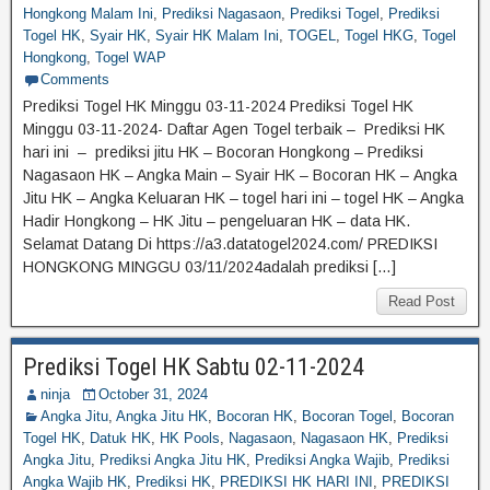
Hongkong Malam Ini
,
Prediksi Nagasaon
,
Prediksi Togel
,
Prediksi
Togel HK
,
Syair HK
,
Syair HK Malam Ini
,
TOGEL
,
Togel HKG
,
Togel
Hongkong
,
Togel WAP
Comments
Prediksi Togel HK Minggu 03-11-2024 Prediksi Togel HK
Minggu 03-11-2024- Daftar Agen Togel terbaik – Prediksi HK
hari ini – prediksi jitu HK – Bocoran Hongkong – Prediksi
Nagasaon HK – Angka Main – Syair HK – Bocoran HK – Angka
Jitu HK – Angka Keluaran HK – togel hari ini – togel HK – Angka
Hadir Hongkong – HK Jitu – pengeluaran HK – data HK.
Selamat Datang Di https://a3.datatogel2024.com/ PREDIKSI
HONGKONG MINGGU 03/11/2024adalah prediksi […]
Read Post
Prediksi Togel HK Sabtu 02-11-2024
ninja
October 31, 2024
Angka Jitu
,
Angka Jitu HK
,
Bocoran HK
,
Bocoran Togel
,
Bocoran
Togel HK
,
Datuk HK
,
HK Pools
,
Nagasaon
,
Nagasaon HK
,
Prediksi
Angka Jitu
,
Prediksi Angka Jitu HK
,
Prediksi Angka Wajib
,
Prediksi
Angka Wajib HK
,
Prediksi HK
,
PREDIKSI HK HARI INI
,
PREDIKSI