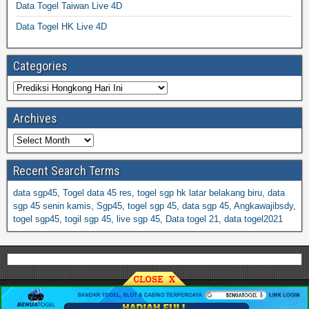
Data Togel Taiwan Live 4D
Data Togel HK Live 4D
Categories
Archives
Recent Search Terms
data sgp45
,
Togel data 45 res
,
togel sgp hk latar belakang biru
,
data
sgp 45 senin kamis
,
Sgp45
,
togel sgp 45
,
data sgp 45
,
Angkawajibsdy
,
togel sgp45
,
togil sgp 45
,
live sgp 45
,
Data togel 21
,
data togel2021
Data Togel SGP HK 2020-2021 Data Togel SGP Singapura , Data Togel
HK Hongkong , Data Togel SDY Sydney , Data Togel PCSO , Data Togel