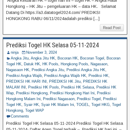
Angka Keluaran HK – togel hari ini – togel HK – Angka Hadir
Hongkong – HK Jitu – pengeluaran HK – data HK. Selamat
Datang Di https://a3.datatogel2024.com/ PREDIKSI
HONGKONG RABU 06/11/2024adalah prediksi […]
Read Post
Prediksi Togel HK Selasa 05-11-2024
ninja
November 3, 2024
Angka Jitu
,
Angka Jitu HK
,
Bocoran HK
,
Bocoran Togel
,
Bocoran
Togel HK
,
Datuk HK
,
HK Pools
,
Hongkong Pools
,
Nagasaon
,
Nagasaon HK
,
Prediksi Angka Jitu
,
Prediksi Angka Jitu HK
,
Prediksi Angka Wajib
,
Prediksi Angka Wajib HK
,
Prediksi HK
,
PREDIKSI HK HARI INI
,
PREDIKSI HK Jitu
,
PREDIKSI HK
MALAM INI
,
Prediksi HK Pools
,
Prediksi HK Selasa
,
Prediksi HK
Wap
,
Prediksi Hongkong
,
Prediksi Hongkong Hari Ini
,
Prediksi
Hongkong Malam Ini
,
Prediksi Nagasaon
,
Prediksi Togel
,
Prediksi
Togel HK
,
Syair HK
,
Syair HK Malam Ini
,
TOGEL
,
Togel HKG
,
Togel
Hongkong
,
Togel WAP
Comments
Prediksi Togel HK Selasa 05-11-2024 Prediksi Togel HK Selasa
05-11-2024- Daftar Agen Togel terbaik – Prediksi HK hari ini –