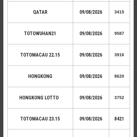
QATAR
09/08/2026
3415
TOTOWUHAN21
09/08/2026
9587
TOTOMACAU 22.15
09/08/2026
3916
HONGKONG
09/08/2026
8620
HONGKONG
LOTTO
09/08/2026
3752
TOTOMACAU 23.15
09/08/2026
8421