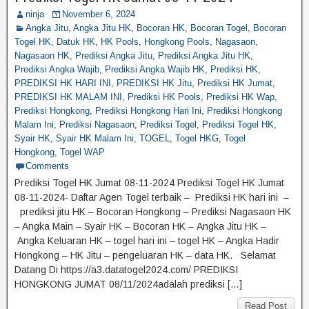
ninja
November 6, 2024
Angka Jitu
,
Angka Jitu HK
,
Bocoran HK
,
Bocoran Togel
,
Bocoran
Togel HK
,
Datuk HK
,
HK Pools
,
Hongkong Pools
,
Nagasaon
,
Nagasaon HK
,
Prediksi Angka Jitu
,
Prediksi Angka Jitu HK
,
Prediksi Angka Wajib
,
Prediksi Angka Wajib HK
,
Prediksi HK
,
PREDIKSI HK HARI INI
,
PREDIKSI HK Jitu
,
Prediksi HK Jumat
,
PREDIKSI HK MALAM INI
,
Prediksi HK Pools
,
Prediksi HK Wap
,
Prediksi Hongkong
,
Prediksi Hongkong Hari Ini
,
Prediksi Hongkong
Malam Ini
,
Prediksi Nagasaon
,
Prediksi Togel
,
Prediksi Togel HK
,
Syair HK
,
Syair HK Malam Ini
,
TOGEL
,
Togel HKG
,
Togel
Hongkong
,
Togel WAP
Comments
Prediksi Togel HK Jumat 08-11-2024 Prediksi Togel HK Jumat
08-11-2024- Daftar Agen Togel terbaik – Prediksi HK hari ini –
prediksi jitu HK – Bocoran Hongkong – Prediksi Nagasaon HK
– Angka Main – Syair HK – Bocoran HK – Angka Jitu HK –
Angka Keluaran HK – togel hari ini – togel HK – Angka Hadir
Hongkong – HK Jitu – pengeluaran HK – data HK. Selamat
Datang Di https://a3.datatogel2024.com/ PREDIKSI
HONGKONG JUMAT 08/11/2024adalah prediksi […]
Read Post