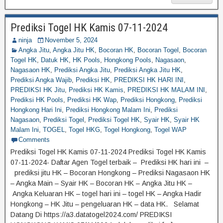
Prediksi Togel HK Kamis 07-11-2024
ninja
November 5, 2024
Angka Jitu
,
Angka Jitu HK
,
Bocoran HK
,
Bocoran Togel
,
Bocoran
Togel HK
,
Datuk HK
,
HK Pools
,
Hongkong Pools
,
Nagasaon
,
Nagasaon HK
,
Prediksi Angka Jitu
,
Prediksi Angka Jitu HK
,
Prediksi Angka Wajib
,
Prediksi HK
,
PREDIKSI HK HARI INI
,
PREDIKSI HK Jitu
,
Prediksi HK Kamis
,
PREDIKSI HK MALAM INI
,
Prediksi HK Pools
,
Prediksi HK Wap
,
Prediksi Hongkong
,
Prediksi
Hongkong Hari Ini
,
Prediksi Hongkong Malam Ini
,
Prediksi
Nagasaon
,
Prediksi Togel
,
Prediksi Togel HK
,
Syair HK
,
Syair HK
Malam Ini
,
TOGEL
,
Togel HKG
,
Togel Hongkong
,
Togel WAP
Comments
Prediksi Togel HK Kamis 07-11-2024 Prediksi Togel HK Kamis
07-11-2024- Daftar Agen Togel terbaik – Prediksi HK hari ini –
prediksi jitu HK – Bocoran Hongkong – Prediksi Nagasaon HK
– Angka Main – Syair HK – Bocoran HK – Angka Jitu HK –
Angka Keluaran HK – togel hari ini – togel HK – Angka Hadir
Hongkong – HK Jitu – pengeluaran HK – data HK. Selamat
Datang Di https://a3.datatogel2024.com/ PREDIKSI