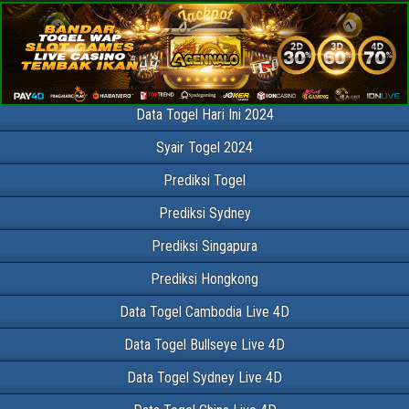
Data Togel SGP HK
Data Togel SGP Singapura , Data Togel HK Hongkong , Data Togel SDY
Sydney , Data Togel PCSO , Data Togel Bullseye , Data Togel Cambodia ,
Data Togel Taiwan , Data Togel China Dan Data Togel SG45 / SGP45
(Singapura45)
Data Togel Hari Ini 2024
Syair Togel 2024
Prediksi Togel
Prediksi Sydney
Prediksi Singapura
Prediksi Hongkong
Data Togel Cambodia Live 4D
Data Togel Bullseye Live 4D
Data Togel Sydney Live 4D