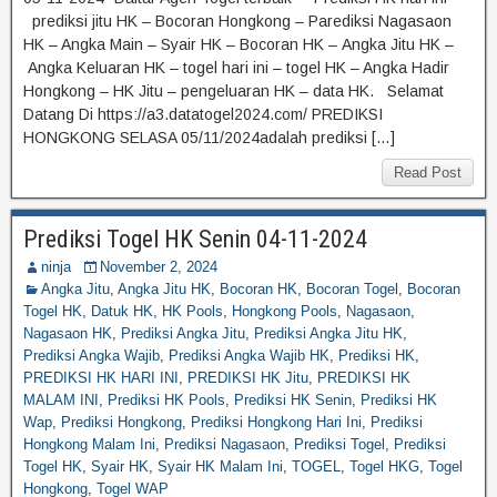
prediksi jitu HK – Bocoran Hongkong – Parediksi Nagasaon
HK – Angka Main – Syair HK – Bocoran HK – Angka Jitu HK –
Angka Keluaran HK – togel hari ini – togel HK – Angka Hadir
Hongkong – HK Jitu – pengeluaran HK – data HK. Selamat
Datang Di https://a3.datatogel2024.com/ PREDIKSI
HONGKONG SELASA 05/11/2024adalah prediksi […]
Read Post
Prediksi Togel HK Senin 04-11-2024
ninja
November 2, 2024
Angka Jitu
,
Angka Jitu HK
,
Bocoran HK
,
Bocoran Togel
,
Bocoran
Togel HK
,
Datuk HK
,
HK Pools
,
Hongkong Pools
,
Nagasaon
,
Nagasaon HK
,
Prediksi Angka Jitu
,
Prediksi Angka Jitu HK
,
Prediksi Angka Wajib
,
Prediksi Angka Wajib HK
,
Prediksi HK
,
PREDIKSI HK HARI INI
,
PREDIKSI HK Jitu
,
PREDIKSI HK
MALAM INI
,
Prediksi HK Pools
,
Prediksi HK Senin
,
Prediksi HK
Wap
,
Prediksi Hongkong
,
Prediksi Hongkong Hari Ini
,
Prediksi
Hongkong Malam Ini
,
Prediksi Nagasaon
,
Prediksi Togel
,
Prediksi
Togel HK
,
Syair HK
,
Syair HK Malam Ini
,
TOGEL
,
Togel HKG
,
Togel
Hongkong
,
Togel WAP