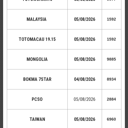
MALAYSIA
05/08/2026
1592
TOTOMACAU 19.15
05/08/2026
1592
MONGOLIA
05/08/2026
9885
BOKMA 7STAR
04/08/2026
8934
PCSO
05/08/2026
2884
TAIWAN
05/08/2026
6960