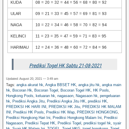
KUDA
08 = 20 = 32 = 44 = 56 = 68 = 80 = 92
ULAR
09 = 21 = 33 = 45 = 57 = 69 = 81 = 93
NAGA
10 = 22 = 34 = 46 = 58 = 70 = 82 = 94
KELINCI
11 = 23 = 35 = 47 = 59 = 71 = 83 = 95
HARIMAU
12 = 24 = 36 = 48 = 60 = 72 = 84 = 96
Prediksi Togel HK Sabtu 21-08-2021
Updated: August 20, 2021 — 3:49 am
Tags:
angka akurat hk
,
Angka BBSET HK
,
angka jitu hk
,
angka main
hk
,
Bocoran Hk
,
Bocoran Togel
,
Bocoran Togel HK
,
HK Pools
,
Hongkong Pools
,
keluaran hk
,
nagasaon
,
Nagasaon hk
,
pengeluaran
hk
,
Prediksi Angka Jitu
,
Prediksi Angka Jitu HK
,
prediksi HK
,
PREDIKSI HK HARI INI
,
PREDIKSI HK Jitu
,
PREDIKSI HK MALAM
INI
,
Prediksi HK Pools
,
Prediksi HK Wap
,
PREDIKSI HONGKONG
,
Prediksi Hongkong Hari Ini
,
Prediksi Hongkong Malam Ini
,
Prediksi
Nagasaon
,
Prediksi Tepat HK
,
Prediksi Togel
,
prediksi togel hk
,
syair
hk
,
Syair HK Malam Ini
,
TOGEL
,
Togel HKG
,
togel hongkong
,
Togel