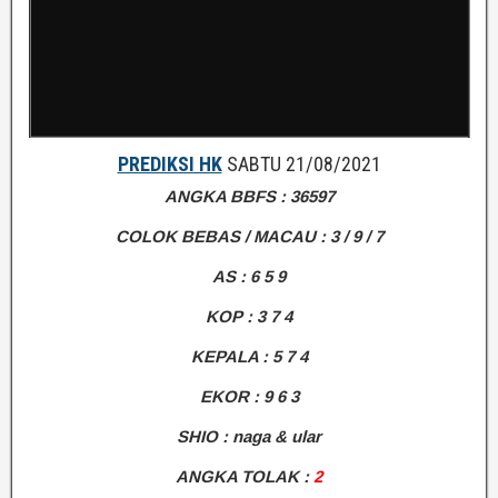
PREDIKSI HK
SABTU 21/08/2021
ANGKA BBFS : 36597
COLOK BEBAS / MACAU : 3 / 9 / 7
AS : 6 5 9
KOP : 3 7 4
KEPALA : 5 7 4
EKOR : 9 6 3
SHIO : naga & ular
ANGKA TOLAK :
2