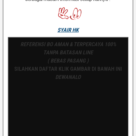
SYAIR HK
REFERENSI BO AMAN & TERPERCAYA 100%
TANPA BATASAN LINE
( BEBAS PASANG )
SILAHKAN DAFTAR KLIK GAMBAR DI BAWAH INI
DEWANALO