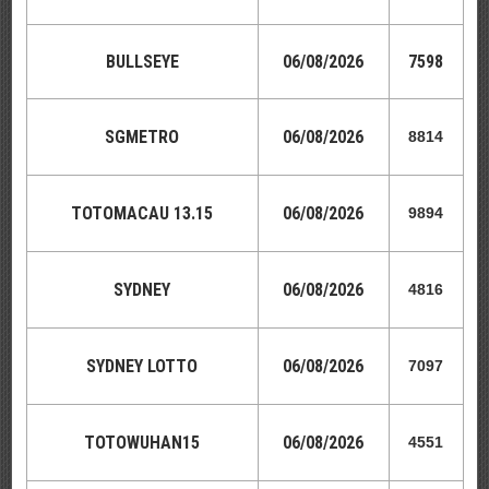
BULLSEYE
06/08/2026
7598
SGMETRO
06/08/2026
8814
TOTOMACAU 13.15
06/08/2026
9894
SYDNEY
06/08/2026
4816
SYDNEY LOTTO
06/08/2026
7097
TOTOWUHAN15
06/08/2026
4551