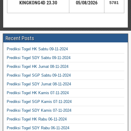
KINGKONG4D 23.30
05/08/2026
5781
Recent Posts
Prediksi Togel HK Sabtu 09-11-2024
Prediksi Togel SDY Sabtu 09-11-2024
Prediksi Togel HK Jumat 08-11-2024
Prediksi Togel SGP Sabtu 09-11-2024
Prediksi Togel SDY Jumat 08-11-2024
Prediksi Togel HK Kamis 07-11-2024
Prediksi Togel SGP Kamis 07-11-2024
Prediksi Togel SDY Kamis 07-11-2024
Prediksi Togel HK Rabu 06-11-2024
Prediksi Togel SDY Rabu 06-11-2024