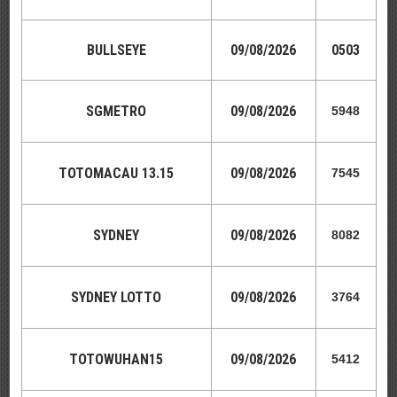
BULLSEYE
09/08/2026
0503
SGMETRO
09/08/2026
5948
TOTOMACAU 13.15
09/08/2026
7545
SYDNEY
09/08/2026
8082
SYDNEY LOTTO
09/08/2026
3764
TOTOWUHAN15
09/08/2026
5412