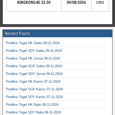
KINGKONG4D 23.30
09/08/2026
1351
Recent Posts
Prediksi Togel HK Sabtu 09-11-2024
Prediksi Togel SDY Sabtu 09-11-2024
Prediksi Togel HK Jumat 08-11-2024
Prediksi Togel SGP Sabtu 09-11-2024
Prediksi Togel SDY Jumat 08-11-2024
Prediksi Togel HK Kamis 07-11-2024
Prediksi Togel SGP Kamis 07-11-2024
Prediksi Togel SDY Kamis 07-11-2024
Prediksi Togel HK Rabu 06-11-2024
Prediksi Togel SDY Rabu 06-11-2024