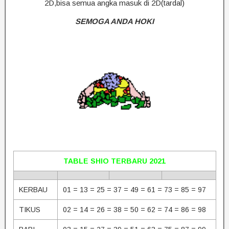
2D,bisa semua angka masuk di 2D(tardal)
SEMOGA ANDA HOKI
TABLE SHIO TERBARU 2021
KERBAU
01 = 13 = 25 = 37 = 49 = 61 = 73 = 85 = 97
TIKUS
02 = 14 = 26 = 38 = 50 = 62 = 74 = 86 = 98