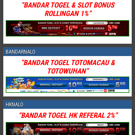
“BANDAR TOGEL & SLOT BONUS
ROLLINGAN 1%”
BANDARNALO
“BANDAR TOGEL TOTOMACAU &
TOTOWUHAN”
HKNALO
“BANDAR TOGEL HK REFERAL 2%”