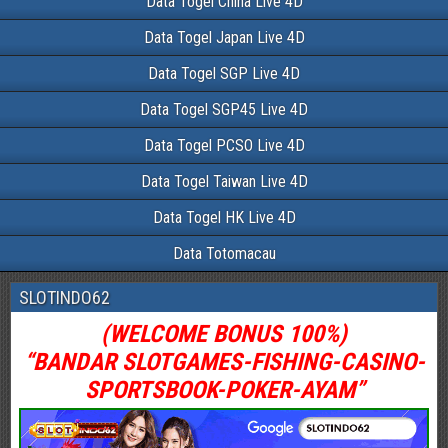
Data Togel China Live 4D
Data Togel Japan Live 4D
Data Togel SGP Live 4D
Data Togel SGP45 Live 4D
Data Togel PCSO Live 4D
Data Togel Taiwan Live 4D
Data Togel HK Live 4D
Data Totomacau
SLOTINDO62
(WELCOME BONUS 100%)
“BANDAR SLOTGAMES-FISHING-CASINO-
SPORTSBOOK-POKER-AYAM”