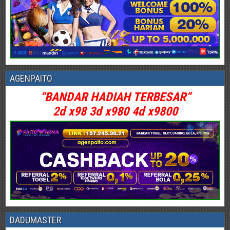
AGENPAITO
“BANDAR HADIAH TERBESAR
“
2d x98 3d x980 4d x9800
DADUMASTER