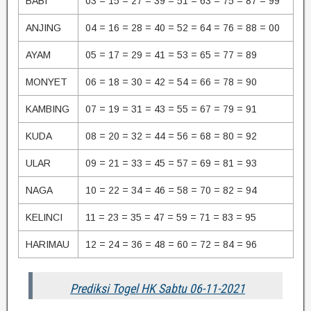
BABI
03 = 15 = 27 = 39 = 51 = 63 = 75 = 87 = 99
ANJING
04 = 16 = 28 = 40 = 52 = 64 = 76 = 88 = 00
AYAM
05 = 17 = 29 = 41 = 53 = 65 = 77 = 89
MONYET
06 = 18 = 30 = 42 = 54 = 66 = 78 = 90
KAMBING
07 = 19 = 31 = 43 = 55 = 67 = 79 = 91
KUDA
08 = 20 = 32 = 44 = 56 = 68 = 80 = 92
ULAR
09 = 21 = 33 = 45 = 57 = 69 = 81 = 93
NAGA
10 = 22 = 34 = 46 = 58 = 70 = 82 = 94
KELINCI
11 = 23 = 35 = 47 = 59 = 71 = 83 = 95
HARIMAU
12 = 24 = 36 = 48 = 60 = 72 = 84 = 96
Prediksi Togel HK Sabtu 06-11-2021