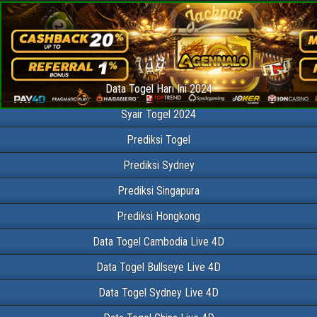
Data Togel SGP HK
Data Togel SGP Singapura , Data Togel HK Hongkong , Data Togel SDY
Sydney , Data Togel PCSO , Data Togel Bullseye , Data Togel Cambodia ,
Data Togel Taiwan , Data Togel China Dan Data Togel SG45 / SGP45
(Singapura45)
Data Togel Hari Ini 2024
Syair Togel 2024
Prediksi Togel
Prediksi Sydney
Prediksi Singapura
Prediksi Hongkong
Data Togel Cambodia Live 4D
Data Togel Bullseye Live 4D
Data Togel Sydney Live 4D