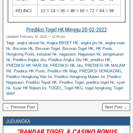
KELINCI
12 = 24 = 36 = 48 = 60 = 72 = 84 = 96
Prediksi Togel HK Minggu 20-02-2022
Updated: February 18, 2022 — 11:44 pm
Tags:
angka akurat hk
,
Angka BBSET HK
,
angka jitu hk
,
angka main
hk
,
Bocoran Hk
,
Bocoran Togel
,
Bocoran Togel HK
,
HK Pools
,
Hongkong Pools
,
keluaran hk
,
nagasaon
,
Nagasaon hk
,
pengeluaran
hk
,
Prediksi Angka Jitu
,
Prediksi Angka Jitu HK
,
prediksi HK
,
PREDIKSI HK HARI INI
,
PREDIKSI HK Jitu
,
PREDIKSI HK MALAM
INI
,
Prediksi HK Pools
,
Prediksi HK Wap
,
PREDIKSI HONGKONG
,
Prediksi Hongkong Hari Ini
,
Prediksi Hongkong Malam Ini
,
Prediksi
Nagasaon
,
Prediksi Tepat HK
,
Prediksi Togel
,
prediksi togel hk
,
syair
hk
,
Syair HK Malam Ini
,
TOGEL
,
Togel HKG
,
togel hongkong
,
Togel
WAP
← Previous Post
Next Post →
JUDIANGKA
“BANDAR TOGEL & CASINO BONUS