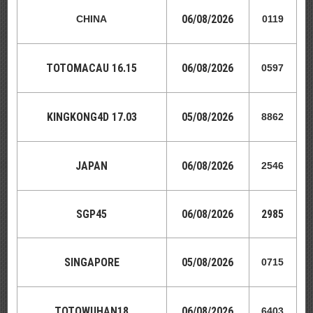
06/08/2026
CHINA
0119
TOTOMACAU 16.15
06/08/2026
0597
KINGKONG4D 17.03
05/08/2026
8862
JAPAN
06/08/2026
2546
SGP45
06/08/2026
2985
SINGAPORE
05/08/2026
0715
TOTOWUHAN18
06/08/2026
6403