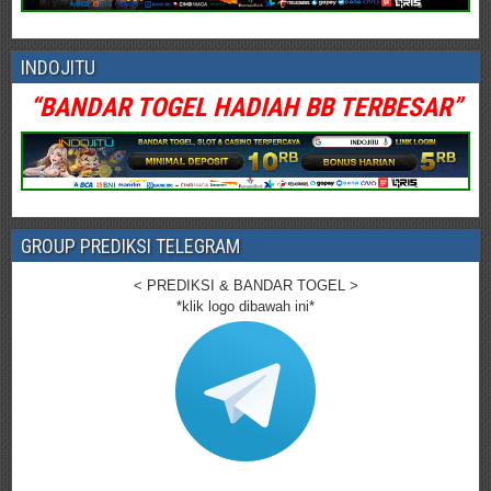
INDOJITU
“BANDAR TOGEL HADIAH BB TERBESAR”
GROUP PREDIKSI TELEGRAM
< PREDIKSI & BANDAR TOGEL >
*klik logo dibawah ini*