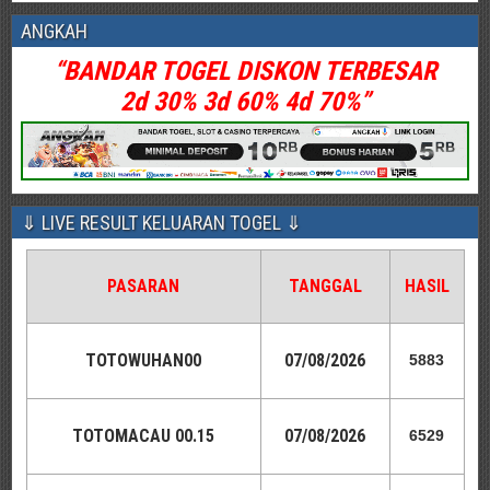
ANGKAH
“BANDAR TOGEL DISKON TERBESAR
2d 30% 3d 60% 4d 70%”
⇓ LIVE RESULT KELUARAN TOGEL ⇓
PASARAN
TANGGAL
HASIL
TOTOWUHAN00
07
/08/2026
5883
TOTOMACAU 00.15
07
/08/2026
6529