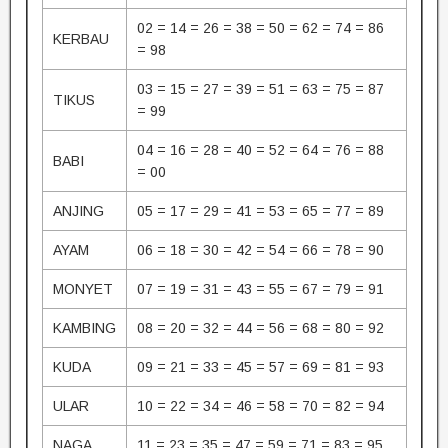
02 = 14 = 26 = 38 = 50 = 62 = 74 = 86
KERBAU
= 98
03 = 15 = 27 = 39 = 51 = 63 = 75 = 87
TIKUS
= 99
04 = 16 = 28 = 40 = 52 = 64 = 76 = 88
BABI
= 00
ANJING
05 = 17 = 29 = 41 = 53 = 65 = 77 = 89
AYAM
06 = 18 = 30 = 42 = 54 = 66 = 78 = 90
MONYET
07 = 19 = 31 = 43 = 55 = 67 = 79 = 91
KAMBING
08 = 20 = 32 = 44 = 56 = 68 = 80 = 92
KUDA
09 = 21 = 33 = 45 = 57 = 69 = 81 = 93
ULAR
10 = 22 = 34 = 46 = 58 = 70 = 82 = 94
NAGA
11 = 23 = 35 = 47 = 59 = 71 = 83 = 95