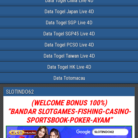
Data Togel China Live 4D
Data Togel Japan Live 4D
Data Togel SGP Live 4D
Data Togel SGP45 Live 4D
Data Togel PCSO Live 4D
Data Togel Taiwan Live 4D
Data Togel HK Live 4D
Data Totomacau
SLOTINDO62
(WELCOME BONUS 100%)
“BANDAR SLOTGAMES-FISHING-CASINO-
SPORTSBOOK-POKER-AYAM”