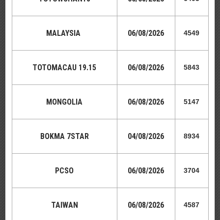
MALAYSIA
06/08/2026
4549
TOTOMACAU 19.15
06/08/2026
5843
MONGOLIA
06/08/2026
5147
BOKMA 7STAR
04/08/2026
8934
PCSO
06/08/2026
3704
TAIWAN
06/08/2026
4587