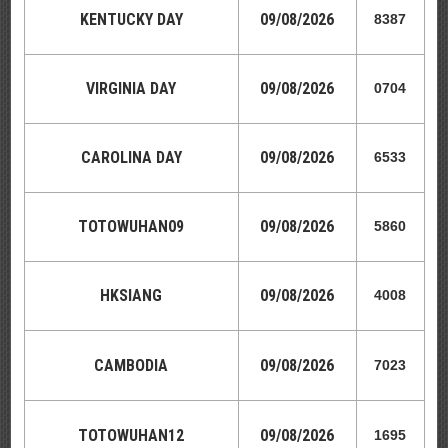
KENTUCKY DAY
09
/08/2026
8387
VIRGINIA DAY
09
/08/2026
0704
CAROLINA DAY
09
/08/2026
6533
TOTOWUHAN09
09/08/2026
5860
HKSIANG
09/08/2026
4008
CAMBODIA
09/08/2026
7023
TOTOWUHAN12
09/08/2026
1695