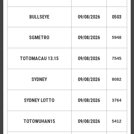
BULLSEYE
09/08/2026
0503
SGMETRO
09/08/2026
5948
TOTOMACAU 13.15
09/08/2026
7545
SYDNEY
09/08/2026
8082
SYDNEY LOTTO
09/08/2026
3764
TOTOWUHAN15
09/08/2026
5412