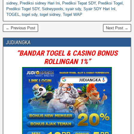
sidney
,
Prediksi sidney Hari Ini
,
Prediksi Tepat SDY
,
Prediksi Togel
,
Prediksi Togel SDY
,
Sidneypools
,
syair sdy
,
Syair SDY Hari InI
,
TOGEL
,
togel sdy
,
togel sidney
,
Togel WAP
← Previous Post
Next Post →
JUDIANGKA
“BANDAR TOGEL & CASINO BONUS
ROLLINGAN 1%”