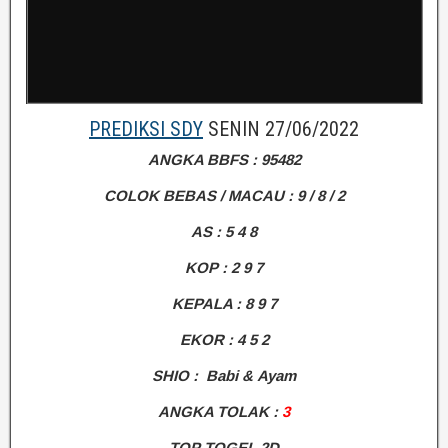
PREDIKSI SDY
SENIN 27/06/2022
ANGKA BBFS : 95482
COLOK BEBAS / MACAU : 9 / 8 / 2
AS : 5 4 8
KOP : 2 9 7
KEPALA : 8 9 7
EKOR : 4 5 2
SHIO : Babi & Ayam
ANGKA TOLAK :
3
TOP TOGEL 2D