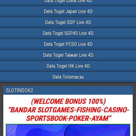
Data Togel China Live 4D
Data Togel Japan Live 4D
Data Togel SGP Live 4D
Data Togel SGP45 Live 4D
Data Togel PCSO Live 4D
Data Togel Taiwan Live 4D
Data Togel HK Live 4D
Data Totomacau
SLOTINDO62
(WELCOME BONUS 100%)
“BANDAR SLOTGAMES-FISHING-CASINO-
SPORTSBOOK-POKER-AYAM”