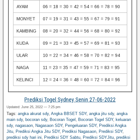
AYAM
06 = 18 = 30 = 42 = 54 = 66 = 78 = 90
MONYET
07 = 19 = 31 = 43 = 55 = 67 = 79 = 91
KAMBING
08 = 20 = 32 = 44 = 56 = 68 = 80 = 92
KUDA
09 = 21 = 33 = 45 = 57 = 69 = 81 = 93
ULAR
10 = 22 = 34 = 46 = 58 = 70 = 82 = 94
NAGA
11 = 23 = 35 = 47 = 59 = 71 = 83 = 95
KELINCI
12 = 24 = 36 = 48 = 60 = 72 = 84 = 96
Prediksi Togel Sydney Senin 27-06-2022
Updated: June 25, 2022 — 7:25 pm
Tags:
angka akurat sdy
,
Angka BBSET SDY
,
angka jitu sdy
,
angka
main sdy
,
bocoran sdy
,
Bocoran Togel
,
Bocoran Togel SDY
,
keluaran
sdy
,
nagasaon
,
Nagasaon SDY
,
Pengeluaran SDY
,
Prediksi Angka
Jitu
,
Prediksi Angka Jitu SDY
,
Prediksi Nagasaon
,
Prediksi SDY
,
prediksi sdy hari ini
,
Prediksi SDY Sabtu
,
Prediksi SDYJitu
,
prediksi