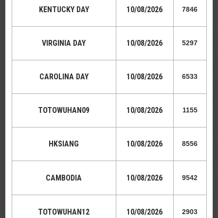
KENTUCKY DAY
10
/08/2026
7846
VIRGINIA DAY
10
/08/2026
5297
CAROLINA DAY
10
/08/2026
6533
TOTOWUHAN09
10/08/2026
1155
HKSIANG
10/08/2026
8556
CAMBODIA
10/08/2026
9542
TOTOWUHAN12
10/08/2026
2903