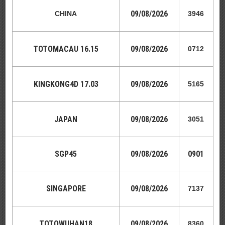
09/08/2026
CHINA
3946
TOTOMACAU 16.15
09/08/2026
0712
KINGKONG4D 17.03
09/08/2026
5165
JAPAN
09/08/2026
3051
SGP45
09/08/2026
0901
SINGAPORE
09/08/2026
7137
TOTOWUHAN18
09/08/2026
8360