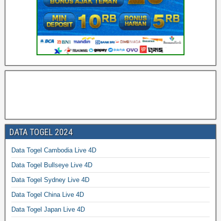
DATA TOGEL 2024
Data Togel Cambodia Live 4D
Data Togel Bullseye Live 4D
Data Togel Sydney Live 4D
Data Togel China Live 4D
Data Togel Japan Live 4D