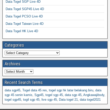
Data Togel SGP Live 4D
Data Togel SGP45 Live 4D
Data Togel PCSO Live 4D
Data Togel Taiwan Live 4D
Data Togel HK Live 4D
Categories
Archives
Recent Search Terms
data sgp45
,
Togel data 45 res
,
togel sgp hk latar belakang biru
,
data
sgp 45 senin kamis
,
Sgp45
,
togel sgp 45
,
data sgp 45
,
Angkawajibsdy
,
togel sgp45
,
togil sgp 45
,
live sgp 45
,
Data togel 21
,
data togel2021