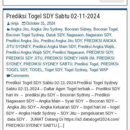
Prediksi Togel SDY Sabtu 02-11-2024
ninja
October 31, 2024
Angka Jitu
,
Angka Jitu Sydney
,
Bocoran Sidney
,
Bocoran Togel
,
Bocoran Togel Sydney
,
Datuk SDY
,
Nagasaon
,
Nagasaon SDY
,
Prediksi Angka Jitu
,
Prediksi Angka Jitu SDY
,
PREDIKSI ANGKA
JITU SYDNEY
,
Prediksi Angka Main SDY
,
Prediksi Angka Wajib
,
Prediksi Angka Wajib SDY
,
Prediksi Nagasaon
,
PREDIKSI SDY
,
PREDIKSI SDY JITU
,
PREDIKSI SIDNEY HARI INI
,
PREDIKSI
SYDNEY
,
PREDIKSI SYDNEY SABTU
,
Prediksi Togel
,
PREDIKSI
TOGEL SDY
,
TOGEL
,
Togel SDY
,
Togel Sydney
,
Togel WAP
Comments
Prediksi Togel SDY Sabtu 02-11-2024 Prediksi Togel Sydney
Sabtu 02-11-2024 – Daftar Agen Togel terbaik – Prediksi SDY
hari ini – prediksi jitu SDY – Bocoran Sydney – Prediksi
Nagasaon SDY – Angka Main – Syair SDY – Bocoran SDY –
Angka Jitu SDY – Angka Keluaran SDY – togel hari ini – togel
SDY – Angka Hadir Sydney – SDY Jitu – pengeluaran SDY –
data SDY . JUMAT Datang Di https://a3.datatogel2024.com/
PREDIKSI SYDNEY SABTU […]