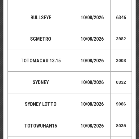
BULLSEYE
10/08/2026
6346
SGMETRO
10/08/2026
3982
TOTOMACAU 13.15
10/08/2026
2008
SYDNEY
10/08/2026
0332
SYDNEY LOTTO
10/08/2026
9086
TOTOWUHAN15
10/08/2026
8035