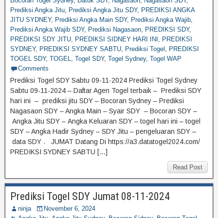
Bocoran Togel Sydney
,
Datuk SDY
,
Nagasaon
,
Nagasaon SDY
,
Prediksi Angka Jitu
,
Prediksi Angka Jitu SDY
,
PREDIKSI ANGKA
JITU SYDNEY
,
Prediksi Angka Main SDY
,
Prediksi Angka Wajib
,
Prediksi Angka Wajib SDY
,
Prediksi Nagasaon
,
PREDIKSI SDY
,
PREDIKSI SDY JITU
,
PREDIKSI SIDNEY HARI INI
,
PREDIKSI
SYDNEY
,
PREDIKSI SYDNEY SABTU
,
Prediksi Togel
,
PREDIKSI
TOGEL SDY
,
TOGEL
,
Togel SDY
,
Togel Sydney
,
Togel WAP
Comments
Prediksi Togel SDY Sabtu 09-11-2024 Prediksi Togel Sydney
Sabtu 09-11-2024 – Daftar Agen Togel terbaik – Prediksi SDY
hari ini – prediksi jitu SDY – Bocoran Sydney – Prediksi
Nagasaon SDY – Angka Main – Syair SDY – Bocoran SDY –
Angka Jitu SDY – Angka Keluaran SDY – togel hari ini – togel
SDY – Angka Hadir Sydney – SDY Jitu – pengeluaran SDY –
data SDY . JUMAT Datang Di https://a3.datatogel2024.com/
PREDIKSI SYDNEY SABTU […]
Read Post
Prediksi Togel SDY Jumat 08-11-2024
ninja
November 6, 2024