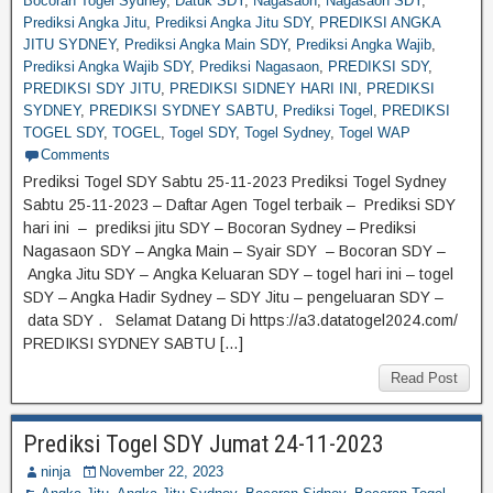
Bocoran Togel Sydney
,
Datuk SDY
,
Nagasaon
,
Nagasaon SDY
,
Prediksi Angka Jitu
,
Prediksi Angka Jitu SDY
,
PREDIKSI ANGKA
JITU SYDNEY
,
Prediksi Angka Main SDY
,
Prediksi Angka Wajib
,
Prediksi Angka Wajib SDY
,
Prediksi Nagasaon
,
PREDIKSI SDY
,
PREDIKSI SDY JITU
,
PREDIKSI SIDNEY HARI INI
,
PREDIKSI
SYDNEY
,
PREDIKSI SYDNEY SABTU
,
Prediksi Togel
,
PREDIKSI
TOGEL SDY
,
TOGEL
,
Togel SDY
,
Togel Sydney
,
Togel WAP
Comments
Prediksi Togel SDY Sabtu 25-11-2023 Prediksi Togel Sydney
Sabtu 25-11-2023 – Daftar Agen Togel terbaik – Prediksi SDY
hari ini – prediksi jitu SDY – Bocoran Sydney – Prediksi
Nagasaon SDY – Angka Main – Syair SDY – Bocoran SDY –
Angka Jitu SDY – Angka Keluaran SDY – togel hari ini – togel
SDY – Angka Hadir Sydney – SDY Jitu – pengeluaran SDY –
data SDY . Selamat Datang Di https://a3.datatogel2024.com/
PREDIKSI SYDNEY SABTU […]
Read Post
Prediksi Togel SDY Jumat 24-11-2023
ninja
November 22, 2023