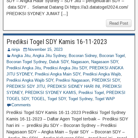
SDY – Angka Hadir Sydney – SDY Jitu – pengeluaran SDY –
data SDY . Selamat Datang Di https://a3.datatogel2024.com/
PREDIKSI SYDNEY JUMAT […]
Read Post
Prediksi Togel SDY Kamis 16-11-2023
ninja
November 15, 2023
Angka Jitu
,
Angka Jitu Sydney
,
Bocoran Sidney
,
Bocoran Togel
,
Bocoran Togel Sydney
,
Datuk SDY
,
Nagasaon
,
Nagasaon SDY
,
Prediksi Angka Jitu
,
Prediksi Angka Jitu SDY
,
PREDIKSI ANGKA
JITU SYDNEY
,
Prediksi Angka Main SDY
,
Prediksi Angka Wajib
,
Prediksi Angka Wajib SDY
,
Prediksi Nagasaon
,
PREDIKSI SDY
,
PREDIKSI SDY JITU
,
PREDIKSI SIDNEY HARI INI
,
PREDIKSI
SYDNEY
,
PREDIKSI SYDNEY KAMIS
,
Prediksi Togel
,
PREDIKSI
TOGEL SDY
,
TOGEL
,
Togel SDY
,
Togel Sydney
,
Togel WAP
Comments
Prediksi Togel SDY Kamis 16-11-2023 Prediksi Togel Sydney
Kamis 16-11-2023 – Daftar Agen Togel terbaik – Prediksi SDY
hari ini – prediksi jitu SDY – Bocoran Sydney – Prediksi
Nagasaon SDY – Angka Main – Syair SDY – Bocoran SDY –