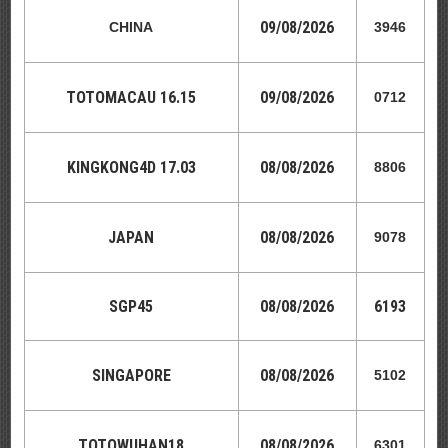
09/08/2026
CHINA
3946
TOTOMACAU 16.15
09/08/2026
0712
KINGKONG4D 17.03
08/08/2026
8806
JAPAN
08/08/2026
9078
SGP45
08/08/2026
6193
SINGAPORE
08/08/2026
5102
TOTOWUHAN18
08/08/2026
6301