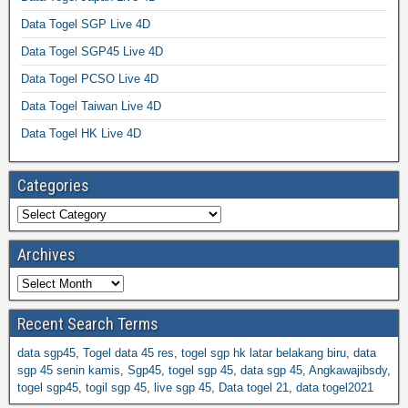
Data Togel SGP Live 4D
Data Togel SGP45 Live 4D
Data Togel PCSO Live 4D
Data Togel Taiwan Live 4D
Data Togel HK Live 4D
Categories
Archives
Recent Search Terms
data sgp45
,
Togel data 45 res
,
togel sgp hk latar belakang biru
,
data
sgp 45 senin kamis
,
Sgp45
,
togel sgp 45
,
data sgp 45
,
Angkawajibsdy
,
togel sgp45
,
togil sgp 45
,
live sgp 45
,
Data togel 21
,
data togel2021