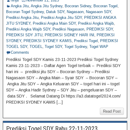
ninja
November 21, 2023
Angka Jitu
,
Angka Jitu Sydney
,
Bocoran Sidney
,
Bocoran Togel
,
Bocoran Togel Sydney
,
Datuk SDY
,
Nagasaon
,
Nagasaon SDY
,
Prediksi Angka Jitu
,
Prediksi Angka Jitu SDY
,
PREDIKSI ANGKA
JITU SYDNEY
,
Prediksi Angka Main SDY
,
Prediksi Angka Wajib
,
Prediksi Angka Wajib SDY
,
Prediksi Nagasaon
,
PREDIKSI SDY
,
PREDIKSI SDY JITU
,
PREDIKSI SIDNEY HARI INI
,
PREDIKSI
SYDNEY
,
PREDIKSI SYDNEY KAMIS
,
Prediksi Togel
,
PREDIKSI
TOGEL SDY
,
TOGEL
,
Togel SDY
,
Togel Sydney
,
Togel WAP
Comments
Prediksi Togel SDY Kamis 23-11-2023 Prediksi Togel Sydney
Kamis 23-11-2023 – Daftar Agen Togel terbaik – Prediksi SDY
hari ini – prediksi jitu SDY – Bocoran Sydney – Prediksi
Nagasaon SDY – Angka Main – Syair SDY – Bocoran SDY –
Angka Jitu SDY – Angka Keluaran SDY – togel hari ini – togel
SDY – Angka Hadir Sydney – SDY Jitu – pengeluaran SDY –
data SDY . Selamat Datang Di https://a3.datatogel2024.com/
PREDIKSI SYDNEY KAMIS […]
Read Post
Prediksi Togel SDY Rabu 22-11-2023