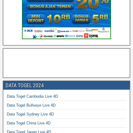
DATA TOGEL 2024
Data Togel Cambodia Live 4D
Data Togel Bullseye Live 4D
Data Togel Sydney Live 4D
Data Togel China Live 4D
Data Togel Japan Live 4D