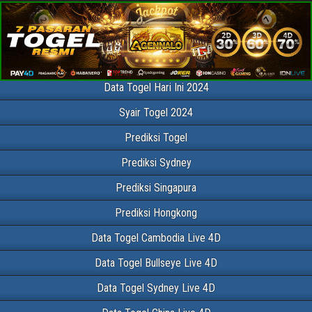
Data Togel SGP HK
Data Togel SGP Singapura , Data Togel HK Hongkong , Data Togel SDY
Sydney , Data Togel PCSO , Data Togel Bullseye , Data Togel Cambodia ,
Data Togel Taiwan , Data Togel China Dan Data Togel SG45 / SGP45
(Singapura45)
Data Togel Hari Ini 2024
Syair Togel 2024
Prediksi Togel
Prediksi Sydney
Prediksi Singapura
Prediksi Hongkong
Data Togel Cambodia Live 4D
Data Togel Bullseye Live 4D
Data Togel Sydney Live 4D