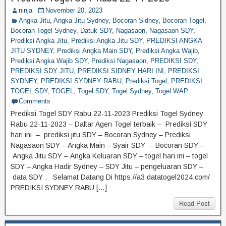
ninja
November 20, 2023
Angka Jitu
,
Angka Jitu Sydney
,
Bocoran Sidney
,
Bocoran Togel
,
Bocoran Togel Sydney
,
Datuk SDY
,
Nagasaon
,
Nagasaon SDY
,
Prediksi Angka Jitu
,
Prediksi Angka Jitu SDY
,
PREDIKSI ANGKA
JITU SYDNEY
,
Prediksi Angka Main SDY
,
Prediksi Angka Wajib
,
Prediksi Angka Wajib SDY
,
Prediksi Nagasaon
,
PREDIKSI SDY
,
PREDIKSI SDY JITU
,
PREDIKSI SIDNEY HARI INI
,
PREDIKSI
SYDNEY
,
PREDIKSI SYDNEY RABU
,
Prediksi Togel
,
PREDIKSI
TOGEL SDY
,
TOGEL
,
Togel SDY
,
Togel Sydney
,
Togel WAP
Comments
Prediksi Togel SDY Rabu 22-11-2023 Prediksi Togel Sydney
Rabu 22-11-2023 – Daftar Agen Togel terbaik – Prediksi SDY
hari ini – prediksi jitu SDY – Bocoran Sydney – Prediksi
Nagasaon SDY – Angka Main – Syair SDY – Bocoran SDY –
Angka Jitu SDY – Angka Keluaran SDY – togel hari ini – togel
SDY – Angka Hadir Sydney – SDY Jitu – pengeluaran SDY –
data SDY . Selamat Datang Di https://a3.datatogel2024.com/
PREDIKSI SYDNEY RABU […]
Read Post