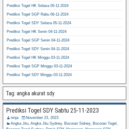
Prediksi Togel HK Selasa 05-11-2024
Prediksi Togel SGP Rabu 06-11-2024
Prediksi Togel SDY Selasa 05-11-2024
Prediksi Togel HK Senin 04-11-2024
Prediksi Togel SGP Senin 04-11-2024
Prediksi Togel SDY Senin 04-11-2024
Prediksi Togel HK Minggu 03-11-2024
Prediksi Togel SGP Minggu 03-11-2024
Prediksi Togel SDY Minggu 03-11-2024
Tag:
angka akurat sdy
Prediksi Togel SDY Sabtu 25-11-2023
ninja
November 23, 2023
Angka Jitu
,
Angka Jitu Sydney
,
Bocoran Sidney
,
Bocoran Togel
,