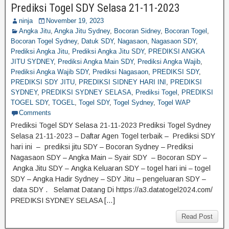
Prediksi Togel SDY Selasa 21-11-2023
ninja
November 19, 2023
Angka Jitu
,
Angka Jitu Sydney
,
Bocoran Sidney
,
Bocoran Togel
,
Bocoran Togel Sydney
,
Datuk SDY
,
Nagasaon
,
Nagasaon SDY
,
Prediksi Angka Jitu
,
Prediksi Angka Jitu SDY
,
PREDIKSI ANGKA
JITU SYDNEY
,
Prediksi Angka Main SDY
,
Prediksi Angka Wajib
,
Prediksi Angka Wajib SDY
,
Prediksi Nagasaon
,
PREDIKSI SDY
,
PREDIKSI SDY JITU
,
PREDIKSI SIDNEY HARI INI
,
PREDIKSI
SYDNEY
,
PREDIKSI SYDNEY SELASA
,
Prediksi Togel
,
PREDIKSI
TOGEL SDY
,
TOGEL
,
Togel SDY
,
Togel Sydney
,
Togel WAP
Comments
Prediksi Togel SDY Selasa 21-11-2023 Prediksi Togel Sydney
Selasa 21-11-2023 – Daftar Agen Togel terbaik – Prediksi SDY
hari ini – prediksi jitu SDY – Bocoran Sydney – Prediksi
Nagasaon SDY – Angka Main – Syair SDY – Bocoran SDY –
Angka Jitu SDY – Angka Keluaran SDY – togel hari ini – togel
SDY – Angka Hadir Sydney – SDY Jitu – pengeluaran SDY –
data SDY . Selamat Datang Di https://a3.datatogel2024.com/
PREDIKSI SYDNEY SELASA […]
Read Post