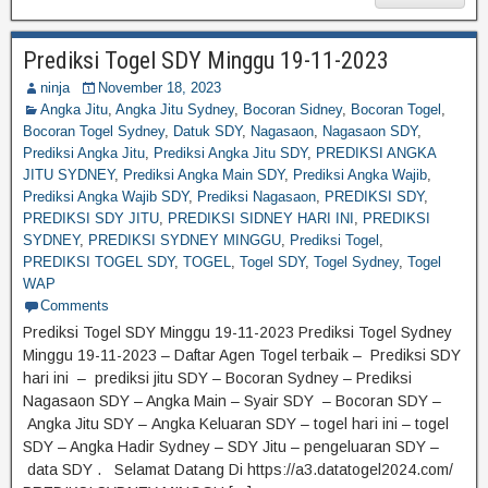
Prediksi Togel SDY Minggu 19-11-2023
ninja
November 18, 2023
Angka Jitu
,
Angka Jitu Sydney
,
Bocoran Sidney
,
Bocoran Togel
,
Bocoran Togel Sydney
,
Datuk SDY
,
Nagasaon
,
Nagasaon SDY
,
Prediksi Angka Jitu
,
Prediksi Angka Jitu SDY
,
PREDIKSI ANGKA
JITU SYDNEY
,
Prediksi Angka Main SDY
,
Prediksi Angka Wajib
,
Prediksi Angka Wajib SDY
,
Prediksi Nagasaon
,
PREDIKSI SDY
,
PREDIKSI SDY JITU
,
PREDIKSI SIDNEY HARI INI
,
PREDIKSI
SYDNEY
,
PREDIKSI SYDNEY MINGGU
,
Prediksi Togel
,
PREDIKSI TOGEL SDY
,
TOGEL
,
Togel SDY
,
Togel Sydney
,
Togel
WAP
Comments
Prediksi Togel SDY Minggu 19-11-2023 Prediksi Togel Sydney
Minggu 19-11-2023 – Daftar Agen Togel terbaik – Prediksi SDY
hari ini – prediksi jitu SDY – Bocoran Sydney – Prediksi
Nagasaon SDY – Angka Main – Syair SDY – Bocoran SDY –
Angka Jitu SDY – Angka Keluaran SDY – togel hari ini – togel
SDY – Angka Hadir Sydney – SDY Jitu – pengeluaran SDY –
data SDY . Selamat Datang Di https://a3.datatogel2024.com/