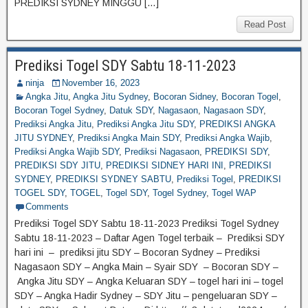
PREDIKSI SYDNEY MINGGU […]
Read Post
Prediksi Togel SDY Sabtu 18-11-2023
ninja
November 16, 2023
Angka Jitu
,
Angka Jitu Sydney
,
Bocoran Sidney
,
Bocoran Togel
,
Bocoran Togel Sydney
,
Datuk SDY
,
Nagasaon
,
Nagasaon SDY
,
Prediksi Angka Jitu
,
Prediksi Angka Jitu SDY
,
PREDIKSI ANGKA
JITU SYDNEY
,
Prediksi Angka Main SDY
,
Prediksi Angka Wajib
,
Prediksi Angka Wajib SDY
,
Prediksi Nagasaon
,
PREDIKSI SDY
,
PREDIKSI SDY JITU
,
PREDIKSI SIDNEY HARI INI
,
PREDIKSI
SYDNEY
,
PREDIKSI SYDNEY SABTU
,
Prediksi Togel
,
PREDIKSI
TOGEL SDY
,
TOGEL
,
Togel SDY
,
Togel Sydney
,
Togel WAP
Comments
Prediksi Togel SDY Sabtu 18-11-2023 Prediksi Togel Sydney
Sabtu 18-11-2023 – Daftar Agen Togel terbaik – Prediksi SDY
hari ini – prediksi jitu SDY – Bocoran Sydney – Prediksi
Nagasaon SDY – Angka Main – Syair SDY – Bocoran SDY –
Angka Jitu SDY – Angka Keluaran SDY – togel hari ini – togel
SDY – Angka Hadir Sydney – SDY Jitu – pengeluaran SDY –