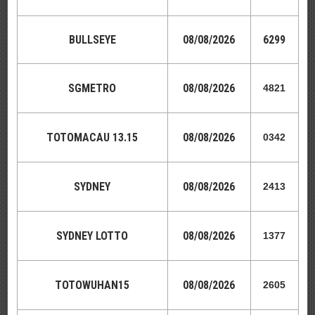
BULLSEYE
08/08/2026
6299
SGMETRO
08/08/2026
4821
TOTOMACAU 13.15
08/08/2026
0342
SYDNEY
08/08/2026
2413
SYDNEY LOTTO
08/08/2026
1377
TOTOWUHAN15
08/08/2026
2605