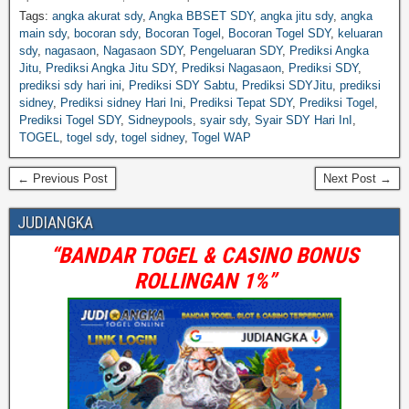
Tags:
angka akurat sdy
,
Angka BBSET SDY
,
angka jitu sdy
,
angka
main sdy
,
bocoran sdy
,
Bocoran Togel
,
Bocoran Togel SDY
,
keluaran
sdy
,
nagasaon
,
Nagasaon SDY
,
Pengeluaran SDY
,
Prediksi Angka
Jitu
,
Prediksi Angka Jitu SDY
,
Prediksi Nagasaon
,
Prediksi SDY
,
prediksi sdy hari ini
,
Prediksi SDY Sabtu
,
Prediksi SDYJitu
,
prediksi
sidney
,
Prediksi sidney Hari Ini
,
Prediksi Tepat SDY
,
Prediksi Togel
,
Prediksi Togel SDY
,
Sidneypools
,
syair sdy
,
Syair SDY Hari InI
,
TOGEL
,
togel sdy
,
togel sidney
,
Togel WAP
← Previous Post
Next Post →
JUDIANGKA
“BANDAR TOGEL & CASINO BONUS
ROLLINGAN 1%”