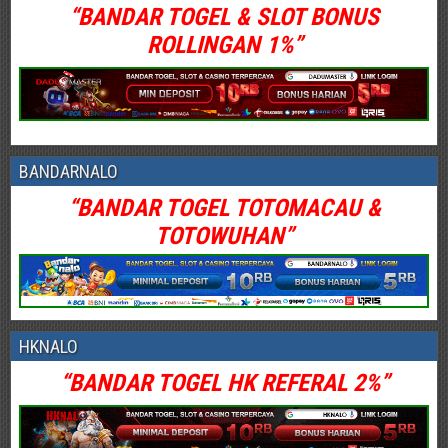
“BANDAR TOGEL & SLOT BONUS
ROLLINGAN 1%”
BANDARNALO
“BANDAR TOGEL TOTOMACAU &
TOTOWUHAN”
HKNALO
“BANDAR TOGEL HK REFERAL 2%”