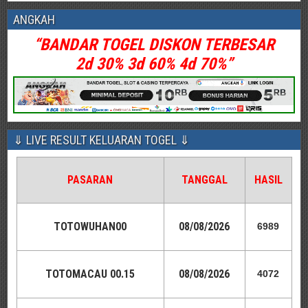
ANGKAH
“BANDAR TOGEL DISKON TERBESAR
2d 30% 3d 60% 4d 70%”
⇓ LIVE RESULT KELUARAN TOGEL ⇓
PASARAN
TANGGAL
HASIL
TOTOWUHAN00
08
/08/2026
6989
TOTOMACAU 00.15
08
/08/2026
4072