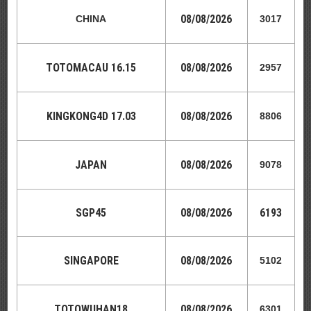
08/08/2026
CHINA
3017
TOTOMACAU 16.15
08/08/2026
2957
KINGKONG4D 17.03
08/08/2026
8806
JAPAN
08/08/2026
9078
SGP45
08/08/2026
6193
SINGAPORE
08/08/2026
5102
TOTOWUHAN18
08/08/2026
6301