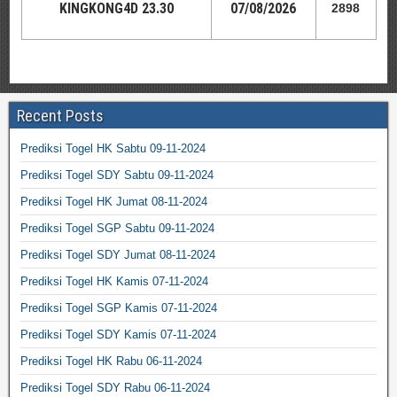
KINGKONG4D 23.30
07/08/2026
2898
Recent Posts
Prediksi Togel HK Sabtu 09-11-2024
Prediksi Togel SDY Sabtu 09-11-2024
Prediksi Togel HK Jumat 08-11-2024
Prediksi Togel SGP Sabtu 09-11-2024
Prediksi Togel SDY Jumat 08-11-2024
Prediksi Togel HK Kamis 07-11-2024
Prediksi Togel SGP Kamis 07-11-2024
Prediksi Togel SDY Kamis 07-11-2024
Prediksi Togel HK Rabu 06-11-2024
Prediksi Togel SDY Rabu 06-11-2024