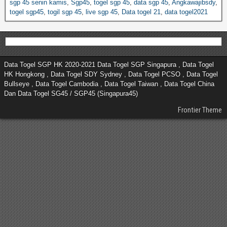
sgp 45 senin kamis
,
Sgp45
,
togel sgp 45
,
data sgp 45
,
Angkawajibsdy
,
togel sgp45
,
togil sgp 45
,
live sgp 45
,
Data togel 21
,
data togel2021
Data Togel SGP HK 2020-2021 Data Togel SGP Singapura , Data Togel
HK Hongkong , Data Togel SDY Sydney , Data Togel PCSO , Data Togel
Bullseye , Data Togel Cambodia , Data Togel Taiwan , Data Togel China
Dan Data Togel SG45 / SGP45 (Singapura45)
Frontier Theme