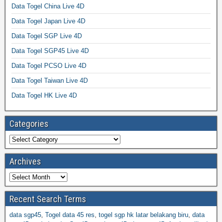
Data Togel China Live 4D
Data Togel Japan Live 4D
Data Togel SGP Live 4D
Data Togel SGP45 Live 4D
Data Togel PCSO Live 4D
Data Togel Taiwan Live 4D
Data Togel HK Live 4D
Categories
Archives
Recent Search Terms
data sgp45
,
Togel data 45 res
,
togel sgp hk latar belakang biru
,
data