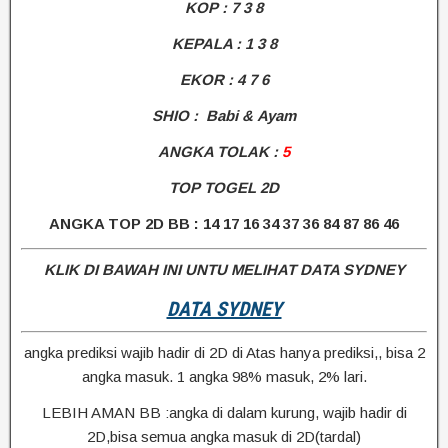
KOP : 7 3 8
KEPALA : 1 3 8
EKOR : 4 7 6
SHIO : Babi & Ayam
ANGKA TOLAK :
5
TOP TOGEL 2D
ANGKA TOP 2D BB : 14 17 16 34 37 36 84 87 86 46
KLIK DI BAWAH INI UNTU MELIHAT DATA SYDNEY
DATA SYDNEY
angka prediksi wajib hadir di 2D di Atas hanya prediksi,, bisa 2
angka masuk. 1 angka 98% masuk, 2% lari.
LEBIH AMAN BB :angka di dalam kurung, wajib hadir di
2D,bisa semua angka masuk di 2D(tardal)