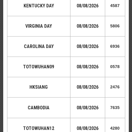
KENTUCKY DAY
08
/08/2026
4587
VIRGINIA DAY
08
/08/2026
5806
CAROLINA DAY
08
/08/2026
6936
TOTOWUHAN09
08/08/2026
0578
HKSIANG
08/08/2026
2476
CAMBODIA
08/08/2026
7635
TOTOWUHAN12
08/08/2026
4280