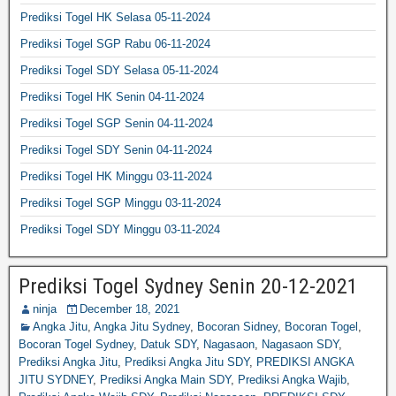
Prediksi Togel HK Selasa 05-11-2024
Prediksi Togel SGP Rabu 06-11-2024
Prediksi Togel SDY Selasa 05-11-2024
Prediksi Togel HK Senin 04-11-2024
Prediksi Togel SGP Senin 04-11-2024
Prediksi Togel SDY Senin 04-11-2024
Prediksi Togel HK Minggu 03-11-2024
Prediksi Togel SGP Minggu 03-11-2024
Prediksi Togel SDY Minggu 03-11-2024
Prediksi Togel Sydney Senin 20-12-2021
ninja
December 18, 2021
Angka Jitu
,
Angka Jitu Sydney
,
Bocoran Sidney
,
Bocoran Togel
,
Bocoran Togel Sydney
,
Datuk SDY
,
Nagasaon
,
Nagasaon SDY
,
Prediksi Angka Jitu
,
Prediksi Angka Jitu SDY
,
PREDIKSI ANGKA
JITU SYDNEY
,
Prediksi Angka Main SDY
,
Prediksi Angka Wajib
,