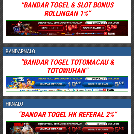
“BANDAR TOGEL & SLOT BONUS
ROLLINGAN 1%”
BANDARNALO
“BANDAR TOGEL TOTOMACAU &
TOTOWUHAN”
HKNALO
“BANDAR TOGEL HK REFERAL 2%”