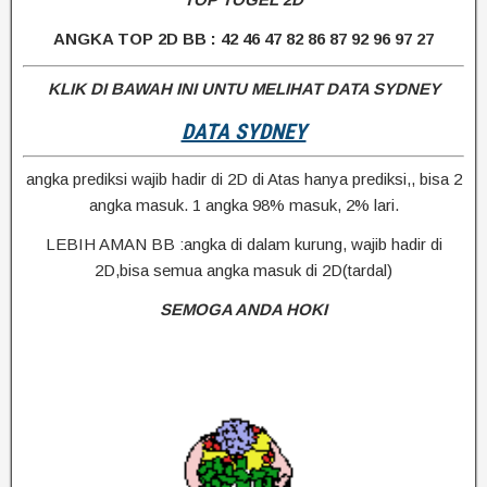
ANGKA TOP 2D BB : 42 46 47 82 86 87 92 96 97 27
KLIK DI BAWAH INI UNTU MELIHAT DATA SYDNEY
DATA SYDNEY
angka prediksi wajib hadir di 2D di Atas hanya prediksi,, bisa 2
angka masuk. 1 angka 98% masuk, 2% lari.
LEBIH AMAN BB :angka di dalam kurung, wajib hadir di
2D,bisa semua angka masuk di 2D(tardal)
SEMOGA ANDA HOKI