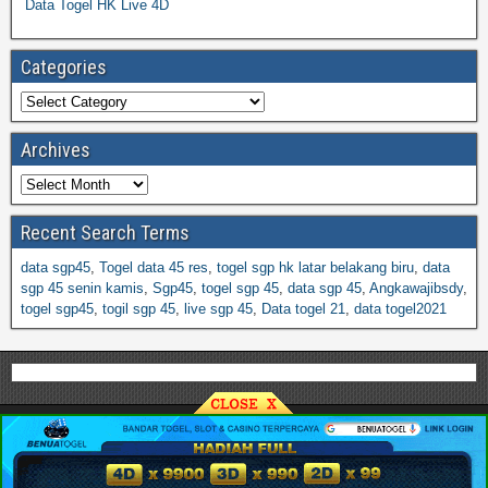
Data Togel HK Live 4D
Categories
Archives
Recent Search Terms
data sgp45
,
Togel data 45 res
,
togel sgp hk latar belakang biru
,
data
sgp 45 senin kamis
,
Sgp45
,
togel sgp 45
,
data sgp 45
,
Angkawajibsdy
,
togel sgp45
,
togil sgp 45
,
live sgp 45
,
Data togel 21
,
data togel2021
Data Togel SGP HK 2020-2021 Data Togel SGP Singapura , Data Togel
HK Hongkong , Data Togel SDY Sydney , Data Togel PCSO , Data Togel
Bullseye , Data Togel Cambodia , Data Togel Taiwan , Data Togel China
Dan Data Togel SG45 / SGP45 (Singapura45)