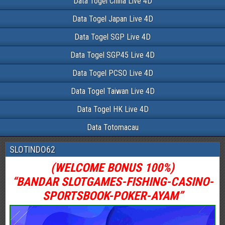
Data Togel China Live 4D
Data Togel Japan Live 4D
Data Togel SGP Live 4D
Data Togel SGP45 Live 4D
Data Togel PCSO Live 4D
Data Togel Taiwan Live 4D
Data Togel HK Live 4D
Data Totomacau
SLOTINDO62
(WELCOME BONUS 100%)
“BANDAR SLOTGAMES-FISHING-CASINO-
SPORTSBOOK-POKER-AYAM”