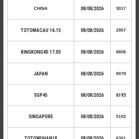
08/08/2026
CHINA
3017
TOTOMACAU 16.15
08/08/2026
2957
KINGKONG4D 17.03
08/08/2026
8806
JAPAN
08/08/2026
9078
SGP45
08/08/2026
6193
SINGAPORE
08/08/2026
5102
TOTOWUHAN18
08/08/2026
6301