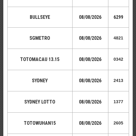
BULLSEYE
08/08/2026
6299
SGMETRO
08/08/2026
4821
TOTOMACAU 13.15
08/08/2026
0342
SYDNEY
08/08/2026
2413
SYDNEY LOTTO
08/08/2026
1377
TOTOWUHAN15
08/08/2026
2605