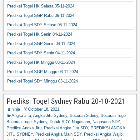
Prediksi Togel HK Selasa 05-11-2024
Prediksi Togel SGP Rabu 06-11-2024
Prediksi Togel SDY Selasa 05-11-2024
Prediksi Togel HK Senin 04-11-2024
Prediksi Togel SGP Senin 04-11-2024
Prediksi Togel SDY Senin 04-11-2024
Prediksi Togel HK Minggu 03-11-2024
Prediksi Togel SGP Minggu 03-11-2024
Prediksi Togel SDY Minggu 03-11-2024
Prediksi Togel Sydney Rabu 20-10-2021
ninja
October 18, 2021
Angka Jitu
,
Angka Jitu Sydney
,
Bocoran Sidney
,
Bocoran Togel
,
Bocoran Togel Sydney
,
Datuk SDY
,
Nagasaon
,
Nagasaon SDY
,
Prediksi Angka Jitu
,
Prediksi Angka Jitu SDY
,
PREDIKSI ANGKA
JITU SYDNEY
,
Prediksi Angka Main SDY
,
Prediksi Angka Wajib
,