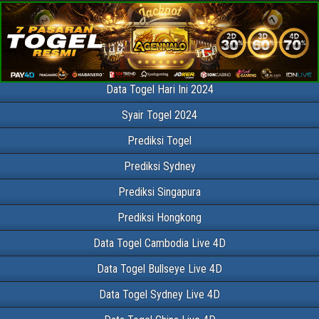
Data Togel SGP HK
Data Togel SGP Singapura , Data Togel HK Hongkong , Data Togel SDY
Sydney , Data Togel PCSO , Data Togel Bullseye , Data Togel Cambodia ,
Data Togel Taiwan , Data Togel China Dan Data Togel SG45 / SGP45
(Singapura45)
Data Togel Hari Ini 2024
Syair Togel 2024
Prediksi Togel
Prediksi Sydney
Prediksi Singapura
Prediksi Hongkong
Data Togel Cambodia Live 4D
Data Togel Bullseye Live 4D
Data Togel Sydney Live 4D