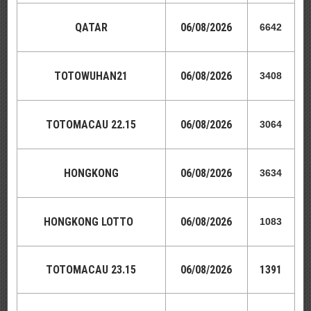
QATAR
06/08/2026
6642
TOTOWUHAN21
06/08/2026
3408
TOTOMACAU 22.15
06/08/2026
3064
HONGKONG
06/08/2026
3634
HONGKONG
LOTTO
06/08/2026
1083
TOTOMACAU 23.15
06/08/2026
1391