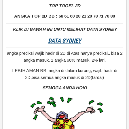
TOP TOGEL 2D
ANGKA TOP 2D BB : 68 61 60 28 21 20 78 71 70 80
KLIK DI BAWAH INI UNTU MELIHAT DATA SYDNEY
DATA SYDNEY
angka prediksi wajib hadir di 2D di Atas hanya prediksi,, bisa 2
angka masuk. 1 angka 98% masuk, 2% lari.
LEBIH AMAN BB :angka di dalam kurung, wajib hadir di
2D,bisa semua angka masuk di 2D(tardal)
SEMOGA ANDA HOKI