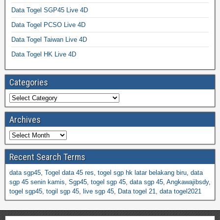
Data Togel SGP45 Live 4D
Data Togel PCSO Live 4D
Data Togel Taiwan Live 4D
Data Togel HK Live 4D
Categories
Archives
Recent Search Terms
data sgp45
,
Togel data 45 res
,
togel sgp hk latar belakang biru
,
data
sgp 45 senin kamis
,
Sgp45
,
togel sgp 45
,
data sgp 45
,
Angkawajibsdy
,
togel sgp45
,
togil sgp 45
,
live sgp 45
,
Data togel 21
,
data togel2021