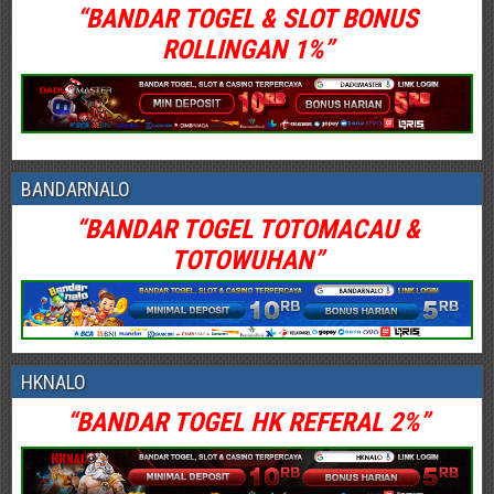
“BANDAR TOGEL & SLOT BONUS
ROLLINGAN 1%”
BANDARNALO
“BANDAR TOGEL TOTOMACAU &
TOTOWUHAN”
HKNALO
“BANDAR TOGEL HK REFERAL 2%”