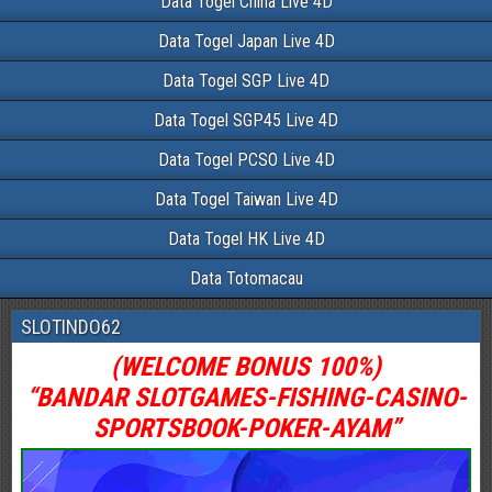
Data Togel China Live 4D
Data Togel Japan Live 4D
Data Togel SGP Live 4D
Data Togel SGP45 Live 4D
Data Togel PCSO Live 4D
Data Togel Taiwan Live 4D
Data Togel HK Live 4D
Data Totomacau
SLOTINDO62
(WELCOME BONUS 100%)
“BANDAR SLOTGAMES-FISHING-CASINO-
SPORTSBOOK-POKER-AYAM”