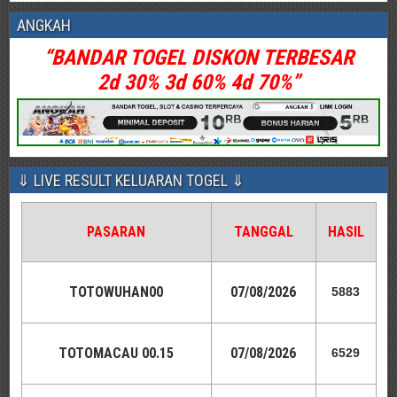
ANGKAH
“BANDAR TOGEL DISKON TERBESAR
2d 30% 3d 60% 4d 70%”
⇓ LIVE RESULT KELUARAN TOGEL ⇓
PASARAN
TANGGAL
HASIL
TOTOWUHAN00
07
/08/2026
5883
TOTOMACAU 00.15
07
/08/2026
6529