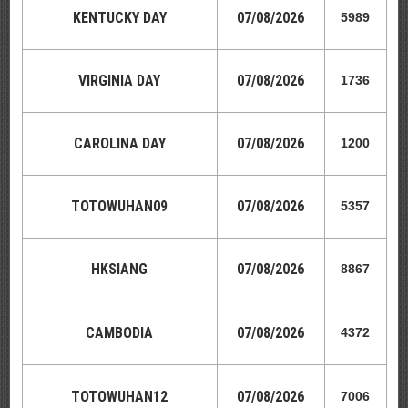
KENTUCKY DAY
07
/08/2026
5989
VIRGINIA DAY
07
/08/2026
1736
CAROLINA DAY
07
/08/2026
1200
TOTOWUHAN09
07/08/2026
5357
HKSIANG
07/08/2026
8867
CAMBODIA
07/08/2026
4372
TOTOWUHAN12
07/08/2026
7006