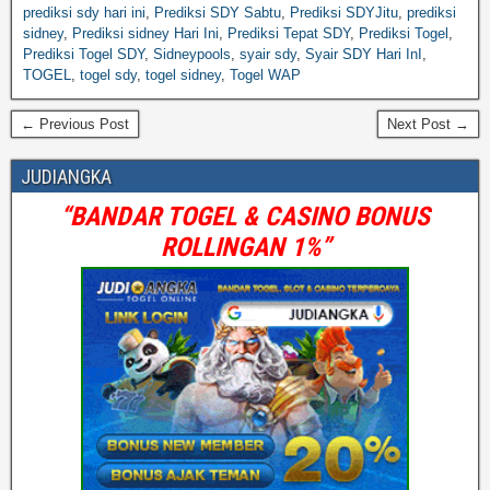
prediksi sdy hari ini
,
Prediksi SDY Sabtu
,
Prediksi SDYJitu
,
prediksi
sidney
,
Prediksi sidney Hari Ini
,
Prediksi Tepat SDY
,
Prediksi Togel
,
Prediksi Togel SDY
,
Sidneypools
,
syair sdy
,
Syair SDY Hari InI
,
TOGEL
,
togel sdy
,
togel sidney
,
Togel WAP
← Previous Post
Next Post →
JUDIANGKA
“BANDAR TOGEL & CASINO BONUS
ROLLINGAN 1%”