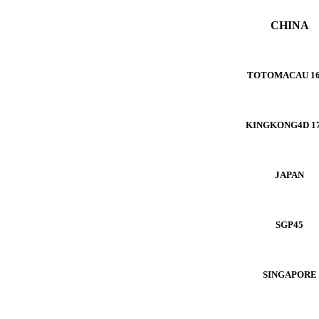
CHINA
TOTOMACAU 16
KINGKONG4D 17
JAPAN
SGP45
SINGAPORE