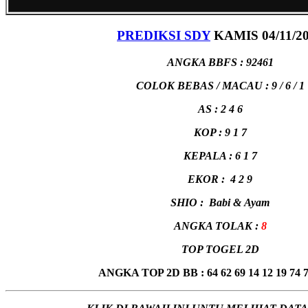
PREDIKSI SDY
KAMIS 04/11/2
ANGKA BBFS : 92461
COLOK BEBAS / MACAU : 9 / 6 / 1
AS : 2 4 6
KOP : 9 1 7
KEPALA : 6 1 7
EKOR : 4 2 9
SHIO : Babi & Ayam
ANGKA TOLAK :
8
TOP TOGEL 2D
ANGKA TOP 2D BB : 64 62 69 14 12 19 74 7