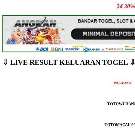
2d 30%
⇓ LIVE RESULT KELUARAN TOGEL 
PASARAN
TOTOWUHAN
TOTOMACAU 00