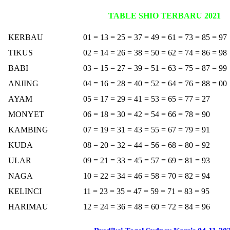
TABLE SHIO TERBARU 2021
KERBAU
01 = 13 = 25 = 37 = 49 = 61 = 73 = 85 = 97
TIKUS
02 = 14 = 26 = 38 = 50 = 62 = 74 = 86 = 98
BABI
03 = 15 = 27 = 39 = 51 = 63 = 75 = 87 = 99
ANJING
04 = 16 = 28 = 40 = 52 = 64 = 76 = 88 = 00
AYAM
05 = 17 = 29 = 41 = 53 = 65 = 77 = 27
MONYET
06 = 18 = 30 = 42 = 54 = 66 = 78 = 90
KAMBING
07 = 19 = 31 = 43 = 55 = 67 = 79 = 91
KUDA
08 = 20 = 32 = 44 = 56 = 68 = 80 = 92
ULAR
09 = 21 = 33 = 45 = 57 = 69 = 81 = 93
NAGA
10 = 22 = 34 = 46 = 58 = 70 = 82 = 94
KELINCI
11 = 23 = 35 = 47 = 59 = 71 = 83 = 95
HARIMAU
12 = 24 = 36 = 48 = 60 = 72 = 84 = 96