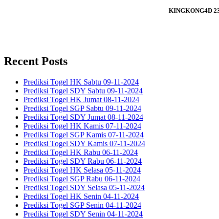
KINGKONG4D 23
Recent Posts
Prediksi Togel HK Sabtu 09-11-2024
Prediksi Togel SDY Sabtu 09-11-2024
Prediksi Togel HK Jumat 08-11-2024
Prediksi Togel SGP Sabtu 09-11-2024
Prediksi Togel SDY Jumat 08-11-2024
Prediksi Togel HK Kamis 07-11-2024
Prediksi Togel SGP Kamis 07-11-2024
Prediksi Togel SDY Kamis 07-11-2024
Prediksi Togel HK Rabu 06-11-2024
Prediksi Togel SDY Rabu 06-11-2024
Prediksi Togel HK Selasa 05-11-2024
Prediksi Togel SGP Rabu 06-11-2024
Prediksi Togel SDY Selasa 05-11-2024
Prediksi Togel HK Senin 04-11-2024
Prediksi Togel SGP Senin 04-11-2024
Prediksi Togel SDY Senin 04-11-2024