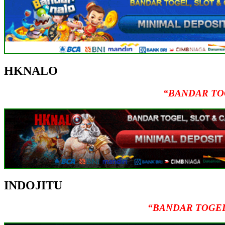
HKNALO
“BANDAR TO
INDOJITU
“BANDAR TOGEL