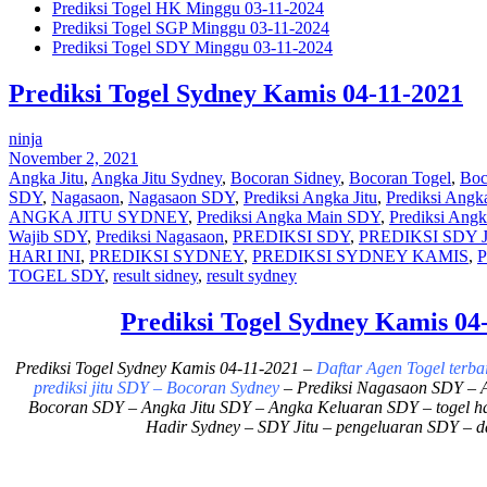
Prediksi Togel HK Minggu 03-11-2024
Prediksi Togel SGP Minggu 03-11-2024
Prediksi Togel SDY Minggu 03-11-2024
Prediksi Togel Sydney Kamis 04-11-2021
ninja
November 2, 2021
Angka Jitu
,
Angka Jitu Sydney
,
Bocoran Sidney
,
Bocoran Togel
,
Boc
SDY
,
Nagasaon
,
Nagasaon SDY
,
Prediksi Angka Jitu
,
Prediksi Angk
ANGKA JITU SYDNEY
,
Prediksi Angka Main SDY
,
Prediksi Angk
Wajib SDY
,
Prediksi Nagasaon
,
PREDIKSI SDY
,
PREDIKSI SDY 
HARI INI
,
PREDIKSI SYDNEY
,
PREDIKSI SYDNEY KAMIS
,
P
TOGEL SDY
,
result sidney
,
result sydney
Prediksi Togel Sydney Kamis 04
Prediksi Togel Sydney Kamis 04-11-2021 –
Daftar Agen Togel terba
prediksi jitu SDY – Bocoran Sydney
– Prediksi Nagasaon SDY –
Bocoran SDY
–
Angka Jitu SDY
–
Angka Keluaran SDY
–
togel ha
Hadir Sydney – SDY Jitu
–
pengeluaran SDY
–
d