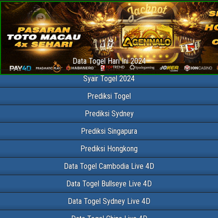
Data Togel SGP HK
Data Togel SGP Singapura , Data Togel HK Hongkong , Data Togel SDY
Sydney , Data Togel PCSO , Data Togel Bullseye , Data Togel Cambodia ,
Data Togel Taiwan , Data Togel China Dan Data Togel SG45 / SGP45
(Singapura45)
Data Togel Hari Ini 2024
Syair Togel 2024
Prediksi Togel
Prediksi Sydney
Prediksi Singapura
Prediksi Hongkong
Data Togel Cambodia Live 4D
Data Togel Bullseye Live 4D
Data Togel Sydney Live 4D