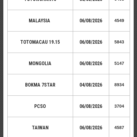
MALAYSIA
06/08/2026
4549
TOTOMACAU 19.15
06/08/2026
5843
MONGOLIA
06/08/2026
5147
BOKMA 7STAR
04/08/2026
8934
PCSO
06/08/2026
3704
TAIWAN
06/08/2026
4587