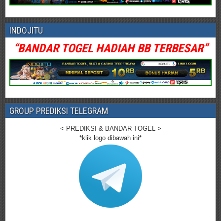
INDOJITU
“BANDAR TOGEL HADIAH BB TERBESAR”
GROUP PREDIKSI TELEGRAM
< PREDIKSI & BANDAR TOGEL >
*klik logo dibawah ini*