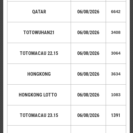
QATAR
06/08/2026
6642
TOTOWUHAN21
06/08/2026
3408
TOTOMACAU 22.15
06/08/2026
3064
HONGKONG
06/08/2026
3634
HONGKONG
LOTTO
06/08/2026
1083
TOTOMACAU 23.15
06/08/2026
1391