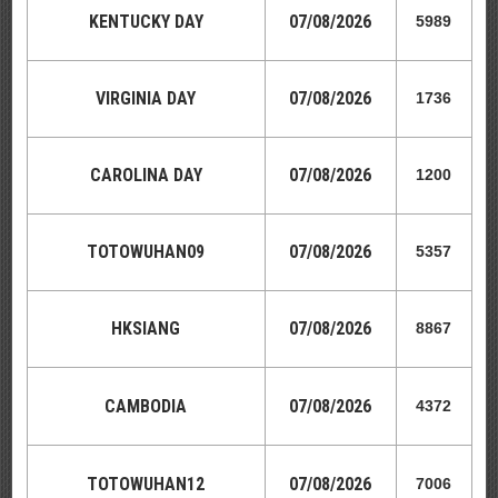
KENTUCKY DAY
07
/08/2026
5989
VIRGINIA DAY
07
/08/2026
1736
CAROLINA DAY
07
/08/2026
1200
TOTOWUHAN09
07/08/2026
5357
HKSIANG
07/08/2026
8867
CAMBODIA
07/08/2026
4372
TOTOWUHAN12
07/08/2026
7006