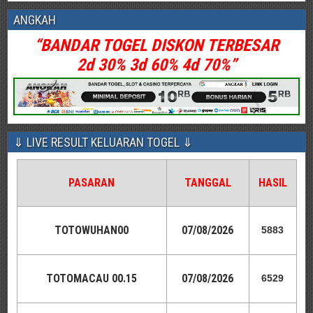
ANGKAH
“BANDAR TOGEL DISKON TERBESAR
2d 30% 3d 60% 4d 70%”
⇓ LIVE RESULT KELUARAN TOGEL ⇓
PASARAN
TANGGAL
HASIL
TOTOWUHAN00
07
/08/2026
5883
TOTOMACAU 00.15
07
/08/2026
6529