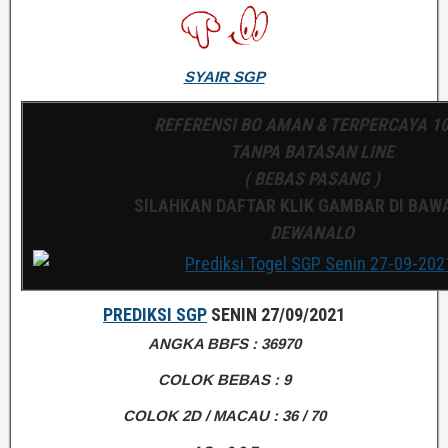
SYAIR SGP
REFERENSI BO AMAN & TERPERCAYA 1
TANPA BATASAN LINE
( BEBAS PASANG )
SILAHKAN DAFTAR KLIK GAMBAR DI BAWA
DEWANALO
PREDIKSI SGP
SENIN 27/09/2021
ANGKA BBFS : 36970
COLOK BEBAS : 9
COLOK 2D / MACAU : 36 / 70