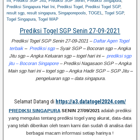
Ini
,
Prediksi SGP Jitu
,
Prediksi SGP Senin
,
Prediksi Singapura
,
Prediksi Singapura Hari Ini
,
Prediksi Togel
,
Prediksi Togel SGP
,
result sgp
,
result singapura
,
Singaporepools
,
TOGEL
,
Togel SGP
,
Togel Singapura
,
Togel WAP
Prediksi Togel SGP Senin 27-09-2021
Prediksi Togel SGP Senin 27-09-2021 –
Daftar Agen Togel
terbaik
–
Prediksi sgp
–
Syair SGP
–
Bocoran sgp
–
Angka
Jitu sgp
–
Angka Keluaran sgp
–
togel hari ini
–
prediksi sgp
jitu – Bocoran Singapore
– Prediksi Nagasaon SGP – Angka
Main sgp hari ini
–
togel sgp – Angka Hadir SGP – SGP Jitu
–
pengeluaran sgp
–
data singapura.
Selamat Datang di
https://a3.datatogel2024.com/
PREDIKSI SINGAPURA
SENIN 27/09/2021
adalah prediksi
yang mengulas tentang prediksi togel yang akurat, data-data
yang telah diberikan oleh team kami dan sudah di analisa dari
berbagai macam informasi setiap harinya !