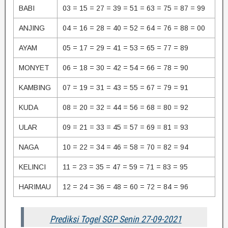
BABI
03 = 15 = 27 = 39 = 51 = 63 = 75 = 87 = 99
ANJING
04 = 16 = 28 = 40 = 52 = 64 = 76 = 88 = 00
AYAM
05 = 17 = 29 = 41 = 53 = 65 = 77 = 89
MONYET
06 = 18 = 30 = 42 = 54 = 66 = 78 = 90
KAMBING
07 = 19 = 31 = 43 = 55 = 67 = 79 = 91
KUDA
08 = 20 = 32 = 44 = 56 = 68 = 80 = 92
ULAR
09 = 21 = 33 = 45 = 57 = 69 = 81 = 93
NAGA
10 = 22 = 34 = 46 = 58 = 70 = 82 = 94
KELINCI
11 = 23 = 35 = 47 = 59 = 71 = 83 = 95
HARIMAU
12 = 24 = 36 = 48 = 60 = 72 = 84 = 96
Prediksi Togel SGP Senin 27-09-2021