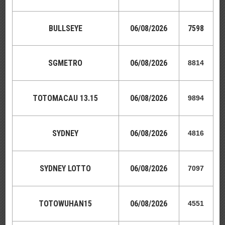
BULLSEYE
06/08/2026
7598
SGMETRO
06/08/2026
8814
TOTOMACAU 13.15
06/08/2026
9894
SYDNEY
06/08/2026
4816
SYDNEY LOTTO
06/08/2026
7097
TOTOWUHAN15
06/08/2026
4551