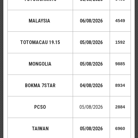
MALAYSIA
06/08/2026
4549
TOTOMACAU 19.15
05/08/2026
1592
MONGOLIA
05/08/2026
9885
BOKMA 7STAR
04/08/2026
8934
PCSO
05/08/2026
2884
TAIWAN
05/08/2026
6960