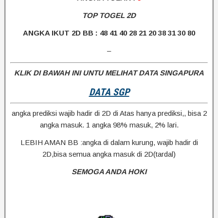
TOP TOGEL 2D
ANGKA IKUT 2D BB : 48 41 40 28 21 20 38 31 30 80
–
KLIK DI BAWAH INI UNTU MELIHAT DATA SINGAPURA
DATA SGP
angka prediksi wajib hadir di 2D di Atas hanya prediksi,, bisa 2
angka masuk. 1 angka 98% masuk, 2% lari.
LEBIH AMAN BB :angka di dalam kurung, wajib hadir di
2D,bisa semua angka masuk di 2D(tardal)
SEMOGA ANDA HOKI