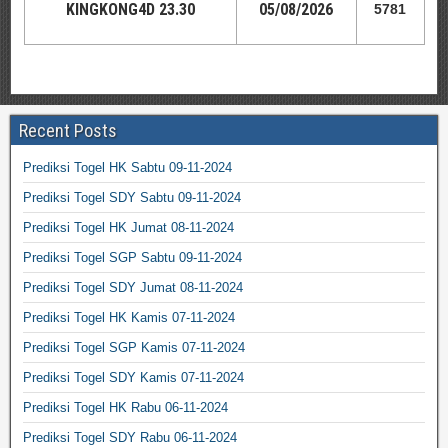
KINGKONG4D 23.30
05/08/2026
5781
Recent Posts
Prediksi Togel HK Sabtu 09-11-2024
Prediksi Togel SDY Sabtu 09-11-2024
Prediksi Togel HK Jumat 08-11-2024
Prediksi Togel SGP Sabtu 09-11-2024
Prediksi Togel SDY Jumat 08-11-2024
Prediksi Togel HK Kamis 07-11-2024
Prediksi Togel SGP Kamis 07-11-2024
Prediksi Togel SDY Kamis 07-11-2024
Prediksi Togel HK Rabu 06-11-2024
Prediksi Togel SDY Rabu 06-11-2024