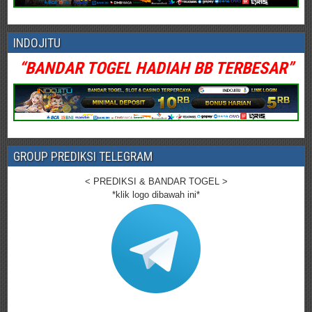
INDOJITU
“BANDAR TOGEL HADIAH BB TERBESAR”
GROUP PREDIKSI TELEGRAM
< PREDIKSI & BANDAR TOGEL >
*klik logo dibawah ini*