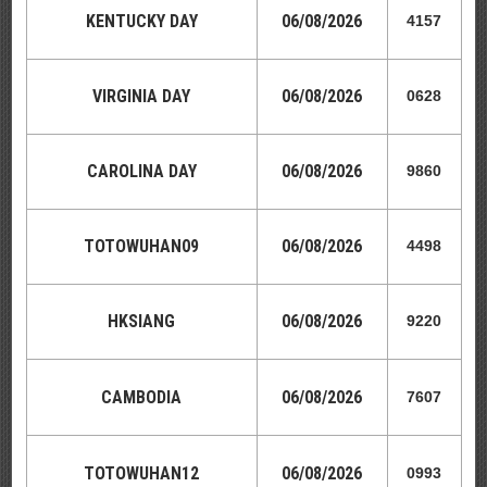
KENTUCKY DAY
06
/08/2026
4157
VIRGINIA DAY
06
/08/2026
0628
CAROLINA DAY
06
/08/2026
9860
TOTOWUHAN09
06/08/2026
4498
HKSIANG
06/08/2026
9220
CAMBODIA
06/08/2026
7607
TOTOWUHAN12
06/08/2026
0993