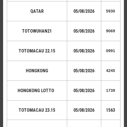
QATAR
05/08/2026
5930
TOTOWUHAN21
05/08/2026
9069
TOTOMACAU 22.15
05/08/2026
0991
HONGKONG
05/08/2026
4245
HONGKONG
LOTTO
05/08/2026
1739
TOTOMACAU 23.15
05/08/2026
1563