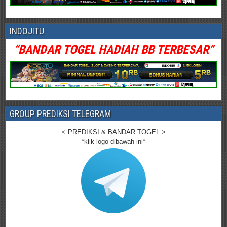
INDOJITU
“BANDAR TOGEL HADIAH BB TERBESAR”
GROUP PREDIKSI TELEGRAM
< PREDIKSI & BANDAR TOGEL >
*klik logo dibawah ini*