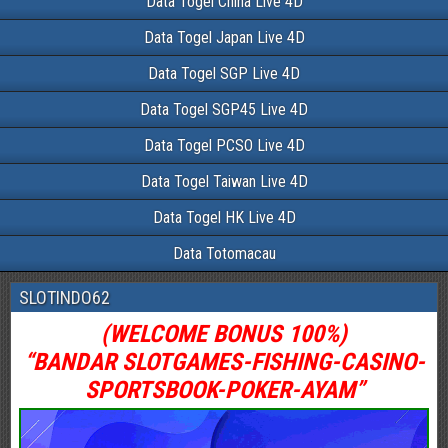
Data Togel China Live 4D
Data Togel Japan Live 4D
Data Togel SGP Live 4D
Data Togel SGP45 Live 4D
Data Togel PCSO Live 4D
Data Togel Taiwan Live 4D
Data Togel HK Live 4D
Data Totomacau
SLOTINDO62
(WELCOME BONUS 100%)
“BANDAR SLOTGAMES-FISHING-CASINO-
SPORTSBOOK-POKER-AYAM”