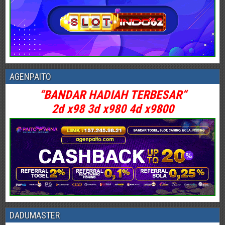
AGENPAITO
“BANDAR HADIAH TERBESAR
“
2d x98 3d x980 4d x9800
DADUMASTER