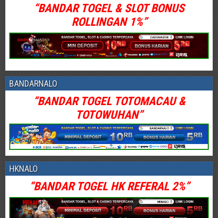
“BANDAR TOGEL & SLOT BONUS
ROLLINGAN 1%”
BANDARNALO
“BANDAR TOGEL TOTOMACAU &
TOTOWUHAN”
HKNALO
“BANDAR TOGEL HK REFERAL 2%”