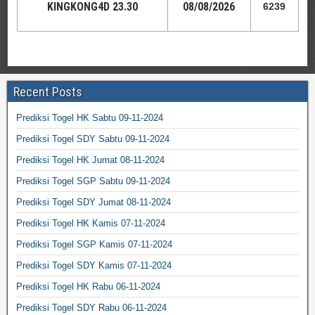
KINGKONG4D 23.30
08/08/2026
6239
Recent Posts
Prediksi Togel HK Sabtu 09-11-2024
Prediksi Togel SDY Sabtu 09-11-2024
Prediksi Togel HK Jumat 08-11-2024
Prediksi Togel SGP Sabtu 09-11-2024
Prediksi Togel SDY Jumat 08-11-2024
Prediksi Togel HK Kamis 07-11-2024
Prediksi Togel SGP Kamis 07-11-2024
Prediksi Togel SDY Kamis 07-11-2024
Prediksi Togel HK Rabu 06-11-2024
Prediksi Togel SDY Rabu 06-11-2024