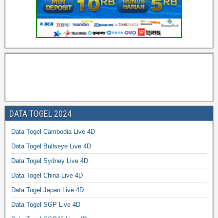
DATA TOGEL 2024
Data Togel Cambodia Live 4D
Data Togel Bullseye Live 4D
Data Togel Sydney Live 4D
Data Togel China Live 4D
Data Togel Japan Live 4D
Data Togel SGP Live 4D