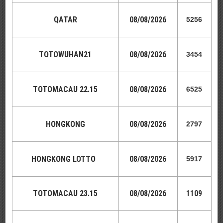
QATAR
08/08/2026
5256
TOTOWUHAN21
08/08/2026
3454
TOTOMACAU 22.15
08/08/2026
6525
HONGKONG
08/08/2026
2797
HONGKONG
LOTTO
08/08/2026
5917
TOTOMACAU 23.15
08/08/2026
1109