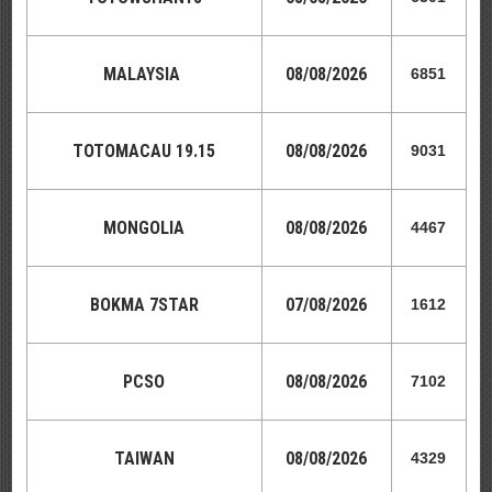
MALAYSIA
08/08/2026
6851
TOTOMACAU 19.15
08/08/2026
9031
MONGOLIA
08/08/2026
4467
BOKMA 7STAR
07/08/2026
1612
PCSO
08/08/2026
7102
TAIWAN
08/08/2026
4329