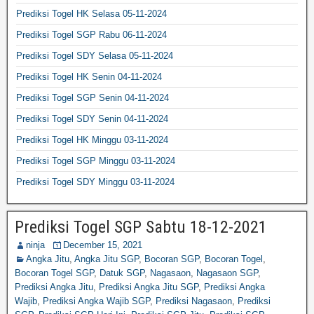
Prediksi Togel HK Selasa 05-11-2024
Prediksi Togel SGP Rabu 06-11-2024
Prediksi Togel SDY Selasa 05-11-2024
Prediksi Togel HK Senin 04-11-2024
Prediksi Togel SGP Senin 04-11-2024
Prediksi Togel SDY Senin 04-11-2024
Prediksi Togel HK Minggu 03-11-2024
Prediksi Togel SGP Minggu 03-11-2024
Prediksi Togel SDY Minggu 03-11-2024
Prediksi Togel SGP Sabtu 18-12-2021
ninja
December 15, 2021
Angka Jitu
,
Angka Jitu SGP
,
Bocoran SGP
,
Bocoran Togel
,
Bocoran Togel SGP
,
Datuk SGP
,
Nagasaon
,
Nagasaon SGP
,
Prediksi Angka Jitu
,
Prediksi Angka Jitu SGP
,
Prediksi Angka
Wajib
,
Prediksi Angka Wajib SGP
,
Prediksi Nagasaon
,
Prediksi