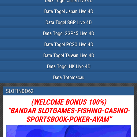
Data Togel China Live 4D
Data Togel Japan Live 4D
Data Togel SGP Live 4D
Data Togel SGP45 Live 4D
Data Togel PCSO Live 4D
Data Togel Taiwan Live 4D
Data Togel HK Live 4D
Data Totomacau
SLOTINDO62
(WELCOME BONUS 100%)
“BANDAR SLOTGAMES-FISHING-CASINO-
SPORTSBOOK-POKER-AYAM”