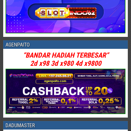
AGENPAITO
“BANDAR HADIAH TERBESAR
“
2d x98 3d x980 4d x9800
DADUMASTER