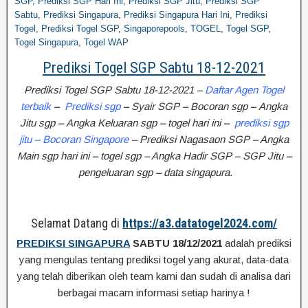
SGP
,
Prediksi SGP Hari Ini
,
Prediksi SGP Jitu
,
Prediksi SGP
Sabtu
,
Prediksi Singapura
,
Prediksi Singapura Hari Ini
,
Prediksi
Togel
,
Prediksi Togel SGP
,
Singaporepools
,
TOGEL
,
Togel SGP
,
Togel Singapura
,
Togel WAP
Prediksi Togel SGP Sabtu 18-12-2021
Prediksi Togel SGP Sabtu 18-12-2021 –
Daftar Agen Togel
terbaik
–
Prediksi sgp
–
Syair SGP
–
Bocoran sgp
–
Angka
Jitu sgp
–
Angka Keluaran sgp
–
togel hari ini
–
prediksi sgp
jitu – Bocoran Singapore
– Prediksi Nagasaon SGP – Angka
Main sgp hari ini
–
togel sgp – Angka Hadir SGP – SGP Jitu
–
pengeluaran sgp
–
data singapura.
Selamat Datang di
https://a3.datatogel2024.com/
PREDIKSI SINGAPURA
SABTU 18/12/2021
adalah prediksi
yang mengulas tentang prediksi togel yang akurat, data-data
yang telah diberikan oleh team kami dan sudah di analisa dari
berbagai macam informasi setiap harinya !