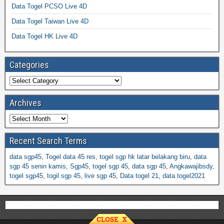
Data Togel PCSO Live 4D
Data Togel Taiwan Live 4D
Data Togel HK Live 4D
Categories
Archives
Recent Search Terms
data sgp45
,
Togel data 45 res
,
togel sgp hk latar belakang biru
,
data
sgp 45 senin kamis
,
Sgp45
,
togel sgp 45
,
data sgp 45
,
Angkawajibsdy
,
togel sgp45
,
togil sgp 45
,
live sgp 45
,
Data togel 21
,
data togel2021