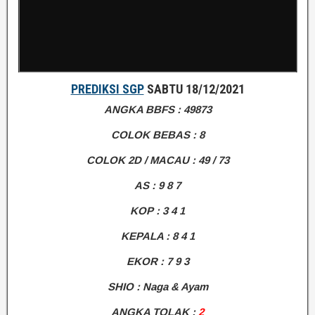
PREDIKSI SGP
SABTU 18/12/2021
ANGKA BBFS : 49873
COLOK BEBAS : 8
COLOK 2D / MACAU : 49 / 73
AS : 9 8 7
KOP : 3 4 1
KEPALA : 8 4 1
EKOR : 7 9 3
SHIO : Naga & Ayam
ANGKA TOLAK :
2