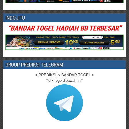
INDOJITU
“BANDAR TOGEL HADIAH BB TERBESAR”
GROUP PREDIKSI TELEGRAM
< PREDIKSI & BANDAR TOGEL >
*klik logo dibawah ini*