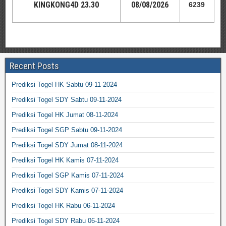
KINGKONG4D 23.30
08/08/2026
6239
Recent Posts
Prediksi Togel HK Sabtu 09-11-2024
Prediksi Togel SDY Sabtu 09-11-2024
Prediksi Togel HK Jumat 08-11-2024
Prediksi Togel SGP Sabtu 09-11-2024
Prediksi Togel SDY Jumat 08-11-2024
Prediksi Togel HK Kamis 07-11-2024
Prediksi Togel SGP Kamis 07-11-2024
Prediksi Togel SDY Kamis 07-11-2024
Prediksi Togel HK Rabu 06-11-2024
Prediksi Togel SDY Rabu 06-11-2024