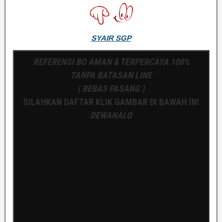
SYAIR SGP
REFERENSI BO AMAN & TERPERCAYA 100%
TANPA BATASAN LINE
( BEBAS PASANG )
SILAHKAN DAFTAR KLIK GAMBAR DI BAWAH INI
DEWANALO