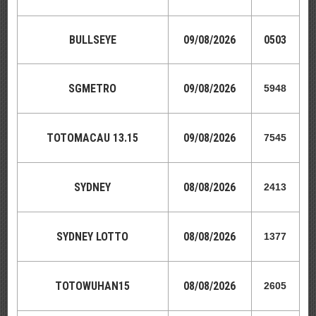
BULLSEYE
09/08/2026
0503
SGMETRO
09/08/2026
5948
TOTOMACAU 13.15
09/08/2026
7545
SYDNEY
08/08/2026
2413
SYDNEY LOTTO
08/08/2026
1377
TOTOWUHAN15
08/08/2026
2605