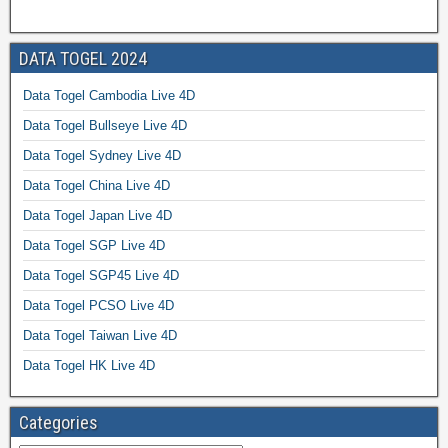
DATA TOGEL 2024
Data Togel Cambodia Live 4D
Data Togel Bullseye Live 4D
Data Togel Sydney Live 4D
Data Togel China Live 4D
Data Togel Japan Live 4D
Data Togel SGP Live 4D
Data Togel SGP45 Live 4D
Data Togel PCSO Live 4D
Data Togel Taiwan Live 4D
Data Togel HK Live 4D
Categories