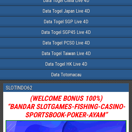
Data Togel China Live 4D
Data Togel Japan Live 4D
Data Togel SGP Live 4D
Data Togel SGP45 Live 4D
Data Togel PCSO Live 4D
Data Togel Taiwan Live 4D
Data Togel HK Live 4D
Data Totomacau
SLOTINDO62
(WELCOME BONUS 100%)
“BANDAR SLOTGAMES-FISHING-CASINO-
SPORTSBOOK-POKER-AYAM”