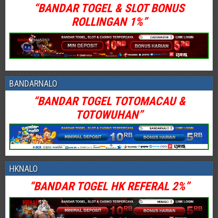
“BANDAR TOGEL & SLOT BONUS
ROLLINGAN 1%”
BANDARNALO
“BANDAR TOGEL TOTOMACAU &
TOTOWUHAN”
HKNALO
“BANDAR TOGEL HK REFERAL 2%”