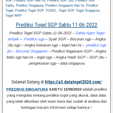
SGP
,
Prediksi SGP Hari Ini
,
Prediksi SGP Jitu
,
Prediksi SGP
Sabtu
,
Prediksi Singapura
,
Prediksi Singapura Hari Ini
,
Prediksi
Togel
,
Prediksi Togel SGP
,
TOGEL
,
Togel SGP
,
Togel Singapura
,
Togel WAP
Prediksi Togel SGP Sabtu 11-06-2022
Prediksi Togel SGP Sabtu 11-06-2022 –
Daftar Agen Togel
terbaik
–
Prediksi sgp
–
Syair SGP
–
Bocoran sgp
–
Angka
Jitu sgp
–
Angka Keluaran sgp
–
togel hari ini
–
prediksi sgp
jitu – Bocoran Singapore
– Prediksi Nagasaon SGP – Angka
Main sgp hari ini
–
togel sgp – Angka Hadir SGP – SGP Jitu
–
pengeluaran sgp
–
data singapura.
Selamat Datang di
https://a3.datatogel2024.com/
PREDIKSI SINGAPURA
SABTU 11/06/2022
adalah prediksi
yang mengulas tentang prediksi togel yang akurat, data-data
yang telah diberikan oleh team kami dan sudah di analisa dari
berbagai macam informasi setiap harinya !