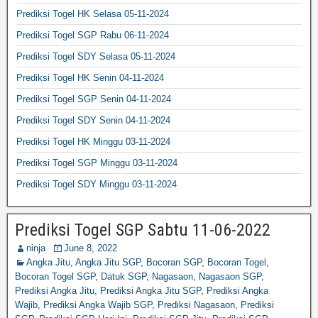
Prediksi Togel HK Selasa 05-11-2024
Prediksi Togel SGP Rabu 06-11-2024
Prediksi Togel SDY Selasa 05-11-2024
Prediksi Togel HK Senin 04-11-2024
Prediksi Togel SGP Senin 04-11-2024
Prediksi Togel SDY Senin 04-11-2024
Prediksi Togel HK Minggu 03-11-2024
Prediksi Togel SGP Minggu 03-11-2024
Prediksi Togel SDY Minggu 03-11-2024
Prediksi Togel SGP Sabtu 11-06-2022
ninja
June 8, 2022
Angka Jitu
,
Angka Jitu SGP
,
Bocoran SGP
,
Bocoran Togel
,
Bocoran Togel SGP
,
Datuk SGP
,
Nagasaon
,
Nagasaon SGP
,
Prediksi Angka Jitu
,
Prediksi Angka Jitu SGP
,
Prediksi Angka
Wajib
,
Prediksi Angka Wajib SGP
,
Prediksi Nagasaon
,
Prediksi