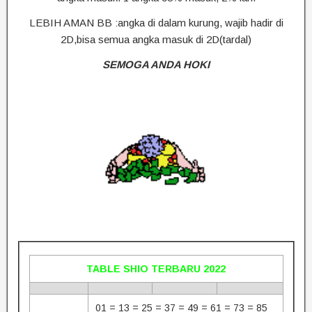
LEBIH AMAN BB :angka di dalam kurung, wajib hadir di
2D,bisa semua angka masuk di 2D(tardal)
SEMOGA ANDA HOKI
TABLE SHIO TERBARU 2022
01 = 13 = 25 = 37 = 49 = 61 = 73 = 85