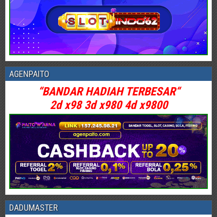
AGENPAITO
“BANDAR HADIAH TERBESAR
“
2d x98 3d x980 4d x9800
DADUMASTER