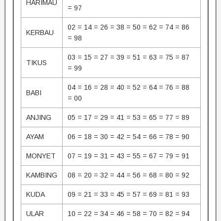
HARIMAU
= 97
02 = 14 = 26 = 38 = 50 = 62 = 74 = 86
KERBAU
= 98
03 = 15 = 27 = 39 = 51 = 63 = 75 = 87
TIKUS
= 99
04 = 16 = 28 = 40 = 52 = 64 = 76 = 88
BABI
= 00
ANJING
05 = 17 = 29 = 41 = 53 = 65 = 77 = 89
AYAM
06 = 18 = 30 = 42 = 54 = 66 = 78 = 90
MONYET
07 = 19 = 31 = 43 = 55 = 67 = 79 = 91
KAMBING
08 = 20 = 32 = 44 = 56 = 68 = 80 = 92
KUDA
09 = 21 = 33 = 45 = 57 = 69 = 81 = 93
ULAR
10 = 22 = 34 = 46 = 58 = 70 = 82 = 94