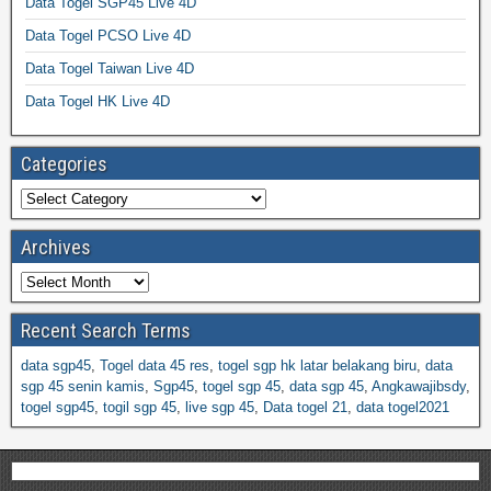
Data Togel SGP45 Live 4D
Data Togel PCSO Live 4D
Data Togel Taiwan Live 4D
Data Togel HK Live 4D
Categories
Archives
Recent Search Terms
data sgp45
,
Togel data 45 res
,
togel sgp hk latar belakang biru
,
data
sgp 45 senin kamis
,
Sgp45
,
togel sgp 45
,
data sgp 45
,
Angkawajibsdy
,
togel sgp45
,
togil sgp 45
,
live sgp 45
,
Data togel 21
,
data togel2021