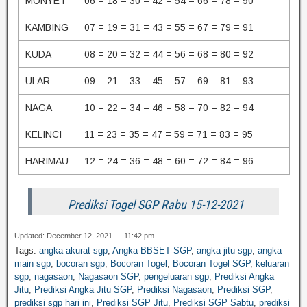
MONYET
06 = 18 = 30 = 42 = 54 = 66 = 78 = 90
KAMBING
07 = 19 = 31 = 43 = 55 = 67 = 79 = 91
KUDA
08 = 20 = 32 = 44 = 56 = 68 = 80 = 92
ULAR
09 = 21 = 33 = 45 = 57 = 69 = 81 = 93
NAGA
10 = 22 = 34 = 46 = 58 = 70 = 82 = 94
KELINCI
11 = 23 = 35 = 47 = 59 = 71 = 83 = 95
HARIMAU
12 = 24 = 36 = 48 = 60 = 72 = 84 = 96
Prediksi Togel SGP Rabu 15-12-2021
Updated: December 12, 2021 — 11:42 pm
Tags:
angka akurat sgp
,
Angka BBSET SGP
,
angka jitu sgp
,
angka
main sgp
,
bocoran sgp
,
Bocoran Togel
,
Bocoran Togel SGP
,
keluaran
sgp
,
nagasaon
,
Nagasaon SGP
,
pengeluaran sgp
,
Prediksi Angka
Jitu
,
Prediksi Angka Jitu SGP
,
Prediksi Nagasaon
,
Prediksi SGP
,
prediksi sgp hari ini
,
Prediksi SGP Jitu
,
Prediksi SGP Sabtu
,
prediksi