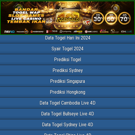
Data Togel SGP HK
Data Togel SGP Singapura , Data Togel HK Hongkong , Data Togel SDY
Sydney , Data Togel PCSO , Data Togel Bullseye , Data Togel Cambodia ,
Data Togel Taiwan , Data Togel China Dan Data Togel SG45 / SGP45
(Singapura45)
Data Togel Hari Ini 2024
Syair Togel 2024
Prediksi Togel
Prediksi Sydney
Prediksi Singapura
Prediksi Hongkong
Data Togel Cambodia Live 4D
Data Togel Bullseye Live 4D
Data Togel Sydney Live 4D