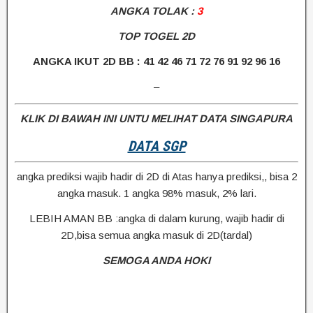
ANGKA TOLAK :
3
TOP TOGEL 2D
ANGKA IKUT 2D BB : 41 42 46 71 72 76 91 92 96 16
–
KLIK DI BAWAH INI UNTU MELIHAT DATA SINGAPURA
DATA SGP
angka prediksi wajib hadir di 2D di Atas hanya prediksi,, bisa 2
angka masuk. 1 angka 98% masuk, 2% lari.
LEBIH AMAN BB :angka di dalam kurung, wajib hadir di
2D,bisa semua angka masuk di 2D(tardal)
SEMOGA ANDA HOKI