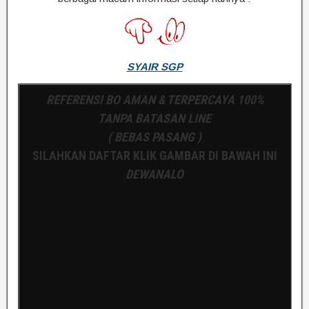
SYAIR SGP
REFERENSI BO AMAN & TERPERCAYA 100%
TANPA BATASAN LINE
( BEBAS PASANG )
SILAHKAN DAFTAR KLIK GAMBAR DI BAWAH INI
DEWANALO