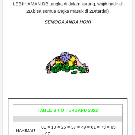
LEBIH AMAN BB :angka di dalam kurung, wajib hadir di
2D,bisa semua angka masuk di 2D(tardal)
SEMOGA ANDA HOKI
TABLE SHIO TERBARU 2022
01 = 13 = 25 = 37 = 49 = 61 = 73 = 85
HARIMAU
= 97