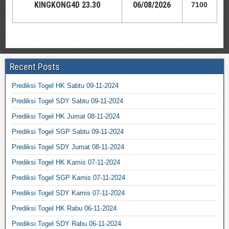
KINGKONG4D 23.30
06/08/2026
7100
Recent Posts
Prediksi Togel HK Sabtu 09-11-2024
Prediksi Togel SDY Sabtu 09-11-2024
Prediksi Togel HK Jumat 08-11-2024
Prediksi Togel SGP Sabtu 09-11-2024
Prediksi Togel SDY Jumat 08-11-2024
Prediksi Togel HK Kamis 07-11-2024
Prediksi Togel SGP Kamis 07-11-2024
Prediksi Togel SDY Kamis 07-11-2024
Prediksi Togel HK Rabu 06-11-2024
Prediksi Togel SDY Rabu 06-11-2024