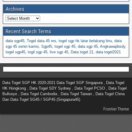
Archives
Recent Search Terms
data sgp45
,
Togel data 45 res
,
togel sgp hk latar belakang biru
,
data
sgp 45 senin kamis
,
Sgp45
,
togel sgp 45
,
data sgp 45
,
Angkawajibsdy
,
togel sgp45
,
togil sgp 45
,
live sgp 45
,
Data togel 21
,
data togel2021
Data Togel SGP HK 2020-2021 Data Togel SGP Singapura , Data Togel
HK Hongkong , Data Togel SDY Sydney , Data Togel PCSO , Data Togel
Bullseye , Data Togel Cambodia , Data Togel Taiwan , Data Togel China
Dan Data Togel SG45 / SGP45 (Singapura45)
Frontier Theme