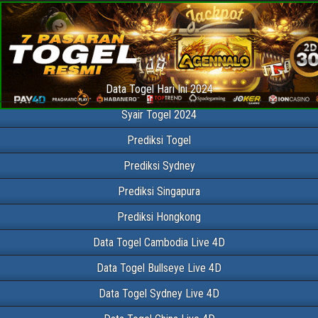
Data Togel SGP HK
Data Togel SGP Singapura , Data Togel HK Hongkong , Data Togel SDY
Sydney , Data Togel PCSO , Data Togel Bullseye , Data Togel Cambodia ,
Data Togel Taiwan , Data Togel China Dan Data Togel SG45 / SGP45
(Singapura45)
Data Togel Hari Ini 2024
Syair Togel 2024
Prediksi Togel
Prediksi Sydney
Prediksi Singapura
Prediksi Hongkong
Data Togel Cambodia Live 4D
Data Togel Bullseye Live 4D
Data Togel Sydney Live 4D