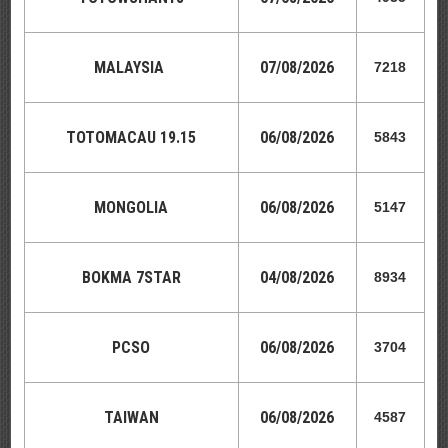
MALAYSIA
07/08/2026
7218
TOTOMACAU 19.15
06/08/2026
5843
MONGOLIA
06/08/2026
5147
BOKMA 7STAR
04/08/2026
8934
PCSO
06/08/2026
3704
TAIWAN
06/08/2026
4587