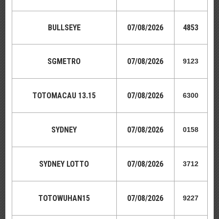
BULLSEYE
07/08/2026
4853
SGMETRO
07/08/2026
9123
TOTOMACAU 13.15
07/08/2026
6300
SYDNEY
07/08/2026
0158
SYDNEY LOTTO
07/08/2026
3712
TOTOWUHAN15
07/08/2026
9227