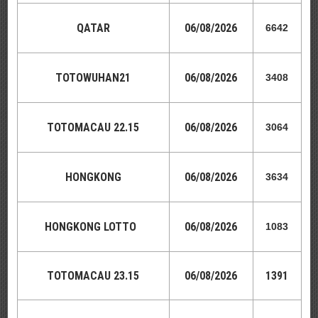
QATAR
06/08/2026
6642
TOTOWUHAN21
06/08/2026
3408
TOTOMACAU 22.15
06/08/2026
3064
HONGKONG
06/08/2026
3634
HONGKONG
LOTTO
06/08/2026
1083
TOTOMACAU 23.15
06/08/2026
1391