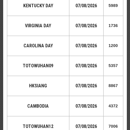
KENTUCKY DAY
07
/08/2026
5989
VIRGINIA DAY
07
/08/2026
1736
CAROLINA DAY
07
/08/2026
1200
TOTOWUHAN09
07/08/2026
5357
HKSIANG
07/08/2026
8867
CAMBODIA
07/08/2026
4372
TOTOWUHAN12
07/08/2026
7006