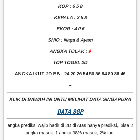
KOP : 6 5 8
KEPALA : 2 5 8
EKOR : 4 0 6
SHIO : Naga & Ayam
ANGKA TOLAK :
9
TOP TOGEL 2D
ANGKA IKUT 2D BB : 24 20 26 54 50 56 84 80 86 46
–
KLIK DI BAWAH INI UNTU MELIHAT DATA SINGAPURA
DATA SGP
angka prediksi wajib hadir di 2D di Atas hanya prediksi,, bisa 2
angka masuk. 1 angka 98% masuk, 2% lari.