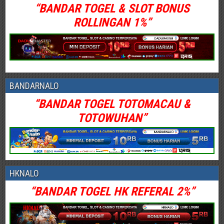
“BANDAR TOGEL & SLOT BONUS
ROLLINGAN 1%”
BANDARNALO
“BANDAR TOGEL TOTOMACAU &
TOTOWUHAN”
HKNALO
“BANDAR TOGEL HK REFERAL 2%”