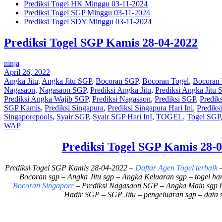
Prediksi Togel HK Minggu 03-11-2024
Prediksi Togel SGP Minggu 03-11-2024
Prediksi Togel SDY Minggu 03-11-2024
Prediksi Togel SGP Kamis 28-04-2022
ninja
April 26, 2022
Angka Jitu
,
Angka Jitu SGP
,
Bocoran SGP
,
Bocoran Togel
,
Bocoran
Nagasaon
,
Nagasaon SGP
,
Prediksi Angka Jitu
,
Prediksi Angka Jitu 
Prediksi Angka Wajib SGP
,
Prediksi Nagasaon
,
Prediksi SGP
,
Predik
SGP Kamis
,
Prediksi Singapura
,
Prediksi Singapura Hari Ini
,
Prediks
Singaporepools
,
Syair SGP
,
Syair SGP Hari InI
,
TOGEL
,
Togel SGP
WAP
Prediksi Togel SGP Kamis 28-
Prediksi Togel SGP Kamis 28-04-2022 –
Daftar Agen Togel terbaik
Bocoran sgp
–
Angka Jitu sgp
–
Angka Keluaran sgp
–
togel har
Bocoran Singapore
– Prediksi Nagasaon SGP – Angka Main sgp h
Hadir SGP – SGP Jitu
–
pengeluaran sgp
–
data 