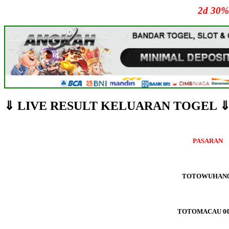
2d 30%
⇓ LIVE RESULT KELUARAN TOGEL 
PASARAN
TOTOWUHAN
TOTOMACAU 00