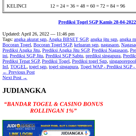
KELINCI
12 = 24 = 36 = 48 = 60 = 72 = 84 = 96
Prediksi Togel SGP Kamis 28-04-2022
Updated: April 26, 2022 — 11:46 pm
Tags:
angka akurat sgp
,
Angka BBSET SGP
,
angka jitu sgp
,
angka m
Bocoran Togel
,
Bocoran Togel SGP
,
keluaran sgp
,
nagasaon
,
Nagasa
Prediksi Angka Jitu
,
Prediksi Angka Jitu SGP
,
Prediksi Nagasaon
,
Pr
ini
,
Prediksi SGP Jitu
,
Prediksi SGP Sabtu
,
prediksi singapura
,
Predik
Prediksi Tepat SGP
,
Prediksi Togel
,
Prediksi togel Sgp
,
singaporepoo
InI
,
TOGEL
,
togel sgp
,
togel singapura
,
Togel WAP - Prediksi SGP - 
← Previous Post
Next Post →
JUDIANGKA
“BANDAR TOGEL & CASINO BONUS
ROLLINGAN 1%”