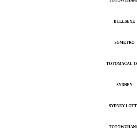
TOTOWUHAN
BULLSEYE
SGMETRO
TOTOMACAU 13
SYDNEY
SYDNEY LOT
TOTOWUHAN