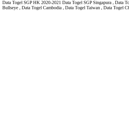
Data Togel SGP HK 2020-2021 Data Togel SGP Singapura , Data T
Bullseye , Data Togel Cambodia , Data Togel Taiwan , Data Togel 