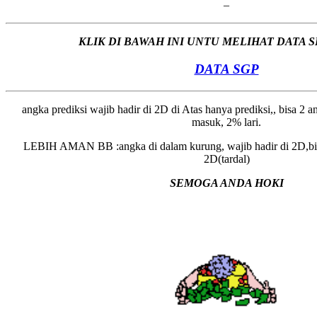
–
KLIK DI BAWAH INI UNTU MELIHAT DATA 
DATA SGP
angka prediksi wajib hadir di 2D di Atas hanya prediksi,, bisa 2
masuk, 2% lari.
LEBIH AMAN BB :angka di dalam kurung, wajib hadir di 2D,bi
2D(tardal)
SEMOGA ANDA HOKI