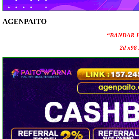
AGENPAITO
“BANDAR 
2d x98 