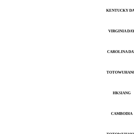
KENTUCKY D
VIRGINIA DA
CAROLINA DA
TOTOWUHAN
HKSIANG
CAMBODIA