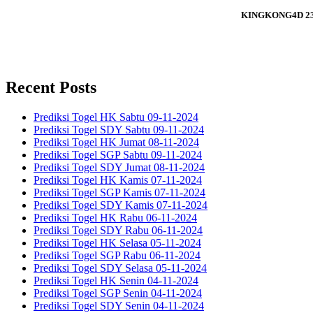
KINGKONG4D 23
Recent Posts
Prediksi Togel HK Sabtu 09-11-2024
Prediksi Togel SDY Sabtu 09-11-2024
Prediksi Togel HK Jumat 08-11-2024
Prediksi Togel SGP Sabtu 09-11-2024
Prediksi Togel SDY Jumat 08-11-2024
Prediksi Togel HK Kamis 07-11-2024
Prediksi Togel SGP Kamis 07-11-2024
Prediksi Togel SDY Kamis 07-11-2024
Prediksi Togel HK Rabu 06-11-2024
Prediksi Togel SDY Rabu 06-11-2024
Prediksi Togel HK Selasa 05-11-2024
Prediksi Togel SGP Rabu 06-11-2024
Prediksi Togel SDY Selasa 05-11-2024
Prediksi Togel HK Senin 04-11-2024
Prediksi Togel SGP Senin 04-11-2024
Prediksi Togel SDY Senin 04-11-2024