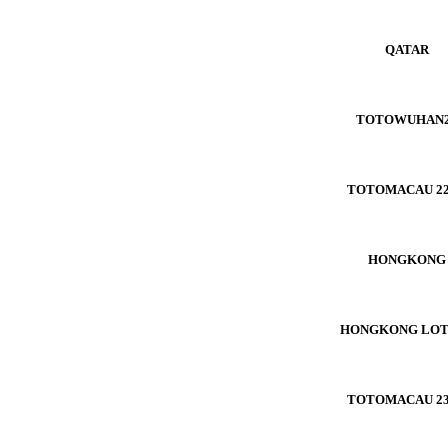
QATAR
TOTOWUHAN
TOTOMACAU 22
HONGKONG
HONGKONG
LO
TOTOMACAU 23