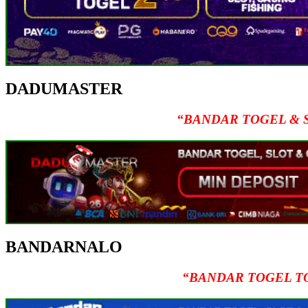
DADUMASTER
“BANDAR TOGEL & 
BANDARNALO
“BANDAR TOGEL 