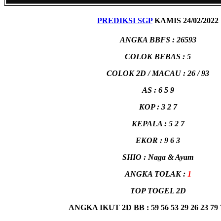
PREDIKSI SGP
KAMIS 24/02/2022
ANGKA BBFS : 26593
COLOK BEBAS : 5
COLOK 2D / MACAU : 26 / 93
AS : 6 5 9
KOP : 3 2 7
KEPALA : 5 2 7
EKOR : 9 6 3
SHIO : Naga & Ayam
ANGKA TOLAK :
1
TOP TOGEL 2D
ANGKA IKUT 2D BB : 59 56 53 29 26 23 79 