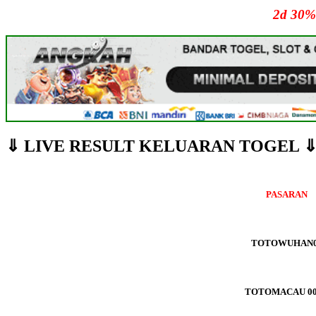
2d 30%
⇓ LIVE RESULT KELUARAN TOGEL 
PASARAN
TOTOWUHAN
TOTOMACAU 00