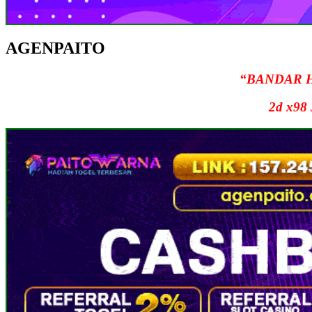
AGENPAITO
“BANDAR 
2d x98 