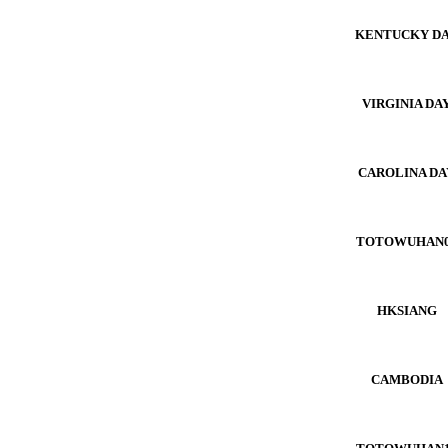
KENTUCKY D
VIRGINIA DA
CAROLINA DA
TOTOWUHAN
HKSIANG
CAMBODIA