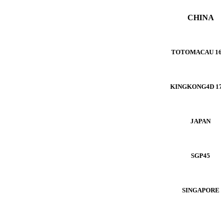
CHINA
TOTOMACAU 16
KINGKONG4D 17
JAPAN
SGP45
SINGAPORE