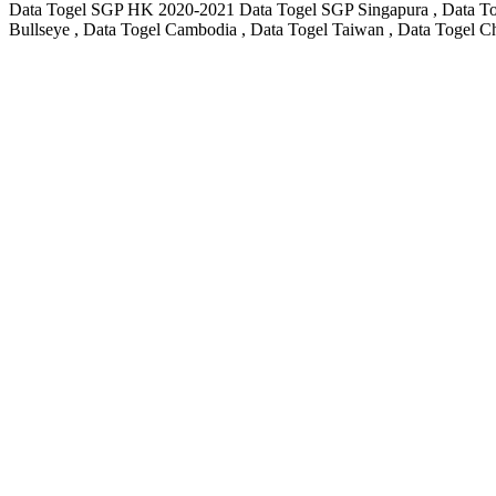
Data Togel SGP HK 2020-2021 Data Togel SGP Singapura , Data T
Bullseye , Data Togel Cambodia , Data Togel Taiwan , Data Togel 