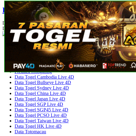
Data Togel SGP HK
Data Togel SGP Singapura , Data Togel HK Hongkong , Data Togel 
Data Togel Taiwan , Data Togel China Dan Data Togel SG45 / SGP4
Data Togel Hari Ini 2024
Syair Togel 2024
Prediksi Togel
Prediksi Sydney
Prediksi Singapura
Prediksi Hongkong
Data Togel Cambodia Live 4D
Data Togel Bullseye Live 4D
Data Togel Sydney Live 4D
Data Togel China Live 4D
Data Togel Japan Live 4D
Data Togel SGP Live 4D
Data Togel SGP45 Live 4D
Data Togel PCSO Live 4D
Data Togel Taiwan Live 4D
Data Togel HK Live 4D
Data Totomacau