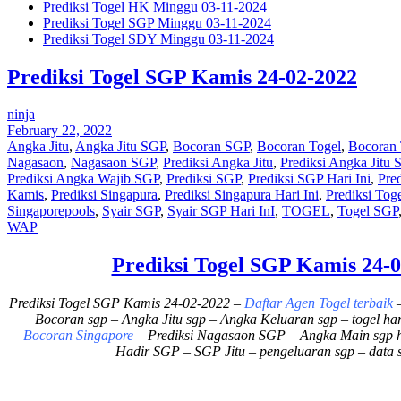
Prediksi Togel HK Minggu 03-11-2024
Prediksi Togel SGP Minggu 03-11-2024
Prediksi Togel SDY Minggu 03-11-2024
Prediksi Togel SGP Kamis 24-02-2022
ninja
February 22, 2022
Angka Jitu
,
Angka Jitu SGP
,
Bocoran SGP
,
Bocoran Togel
,
Bocoran
Nagasaon
,
Nagasaon SGP
,
Prediksi Angka Jitu
,
Prediksi Angka Jitu 
Prediksi Angka Wajib SGP
,
Prediksi SGP
,
Prediksi SGP Hari Ini
,
Pred
Kamis
,
Prediksi Singapura
,
Prediksi Singapura Hari Ini
,
Prediksi Tog
Singaporepools
,
Syair SGP
,
Syair SGP Hari InI
,
TOGEL
,
Togel SGP
WAP
Prediksi Togel SGP Kamis 24-
Prediksi Togel SGP Kamis 24-02-2022 –
Daftar Agen Togel terbaik
Bocoran sgp
–
Angka Jitu sgp
–
Angka Keluaran sgp
–
togel har
Bocoran Singapore
– Prediksi Nagasaon SGP – Angka Main sgp h
Hadir SGP – SGP Jitu
–
pengeluaran sgp
–
data 