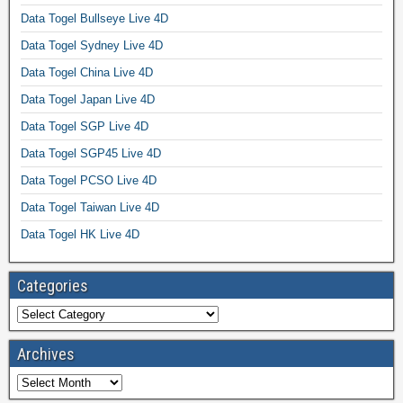
Data Togel Bullseye Live 4D
Data Togel Sydney Live 4D
Data Togel China Live 4D
Data Togel Japan Live 4D
Data Togel SGP Live 4D
Data Togel SGP45 Live 4D
Data Togel PCSO Live 4D
Data Togel Taiwan Live 4D
Data Togel HK Live 4D
Categories
Archives