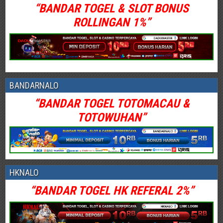
“BANDAR TOGEL & SLOT BONUS
ROLLINGAN 1%”
BANDARNALO
“BANDAR TOGEL TOTOMACAU &
TOTOWUHAN”
HKNALO
“BANDAR TOGEL HK REFERAL 2%”