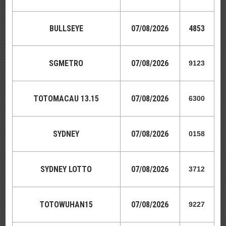
BULLSEYE
07/08/2026
4853
SGMETRO
07/08/2026
9123
TOTOMACAU 13.15
07/08/2026
6300
SYDNEY
07/08/2026
0158
SYDNEY LOTTO
07/08/2026
3712
TOTOWUHAN15
07/08/2026
9227