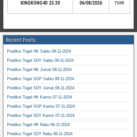
KINGKONG4D 23.30
06/08/2026
7100
Recent Posts
Prediksi Togel HK Sabtu 09-11-2024
Prediksi Togel SDY Sabtu 09-11-2024
Prediksi Togel HK Jumat 08-11-2024
Prediksi Togel SGP Sabtu 09-11-2024
Prediksi Togel SDY Jumat 08-11-2024
Prediksi Togel HK Kamis 07-11-2024
Prediksi Togel SGP Kamis 07-11-2024
Prediksi Togel SDY Kamis 07-11-2024
Prediksi Togel HK Rabu 06-11-2024
Prediksi Togel SDY Rabu 06-11-2024