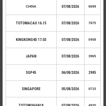
07/08/2026
CHINA
6699
TOTOMACAU 16.15
07/08/2026
7875
KINGKONG4D 17.03
07/08/2026
0458
JAPAN
07/08/2026
3965
SGP45
06/08/2026
2985
SINGAPORE
05/08/2026
0715
TOTOWUHAN18
07/08/2026
4935