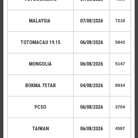
MALAYSIA
07/08/2026
7218
TOTOMACAU 19.15
06/08/2026
5843
MONGOLIA
06/08/2026
5147
BOKMA 7STAR
04/08/2026
8934
PCSO
06/08/2026
3704
TAIWAN
06/08/2026
4587