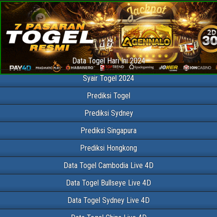
Data Togel SGP HK
Data Togel SGP Singapura , Data Togel HK Hongkong , Data Togel SDY
Sydney , Data Togel PCSO , Data Togel Bullseye , Data Togel Cambodia ,
Data Togel Taiwan , Data Togel China Dan Data Togel SG45 / SGP45
(Singapura45)
Data Togel Hari Ini 2024
Syair Togel 2024
Prediksi Togel
Prediksi Sydney
Prediksi Singapura
Prediksi Hongkong
Data Togel Cambodia Live 4D
Data Togel Bullseye Live 4D
Data Togel Sydney Live 4D