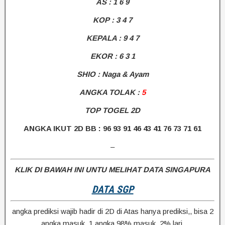
AS : 1 6 9
KOP : 3 4 7
KEPALA : 9 4 7
EKOR : 6 3 1
SHIO : Naga & Ayam
ANGKA TOLAK :
5
TOP TOGEL 2D
ANGKA IKUT 2D BB : 96 93 91 46 43 41 76 73 71 61
–
KLIK DI BAWAH INI UNTU MELIHAT DATA SINGAPURA
DATA SGP
angka prediksi wajib hadir di 2D di Atas hanya prediksi,, bisa 2
angka masuk. 1 angka 98% masuk, 2% lari.