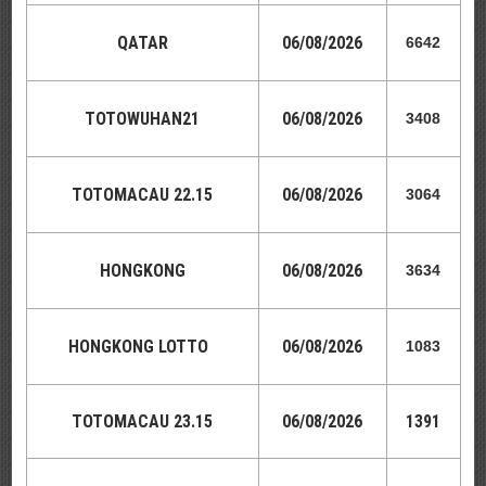
QATAR
06/08/2026
6642
TOTOWUHAN21
06/08/2026
3408
TOTOMACAU 22.15
06/08/2026
3064
HONGKONG
06/08/2026
3634
HONGKONG
LOTTO
06/08/2026
1083
TOTOMACAU 23.15
06/08/2026
1391