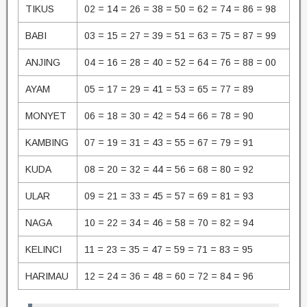
TIKUS
02 = 14 = 26 = 38 = 50 = 62 = 74 = 86 = 98
BABI
03 = 15 = 27 = 39 = 51 = 63 = 75 = 87 = 99
ANJING
04 = 16 = 28 = 40 = 52 = 64 = 76 = 88 = 00
AYAM
05 = 17 = 29 = 41 = 53 = 65 = 77 = 89
MONYET
06 = 18 = 30 = 42 = 54 = 66 = 78 = 90
KAMBING
07 = 19 = 31 = 43 = 55 = 67 = 79 = 91
KUDA
08 = 20 = 32 = 44 = 56 = 68 = 80 = 92
ULAR
09 = 21 = 33 = 45 = 57 = 69 = 81 = 93
NAGA
10 = 22 = 34 = 46 = 58 = 70 = 82 = 94
KELINCI
11 = 23 = 35 = 47 = 59 = 71 = 83 = 95
HARIMAU
12 = 24 = 36 = 48 = 60 = 72 = 84 = 96