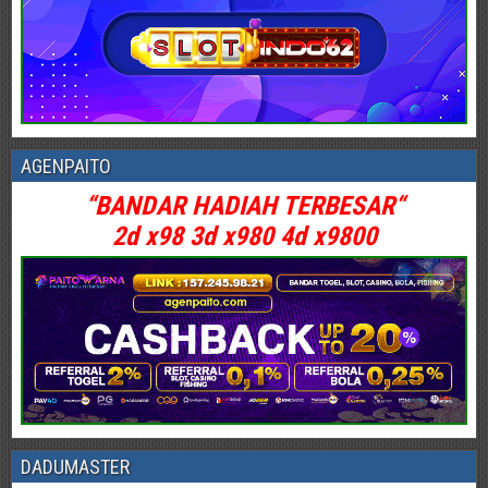
AGENPAITO
“BANDAR HADIAH TERBESAR
“
2d x98 3d x980 4d x9800
DADUMASTER