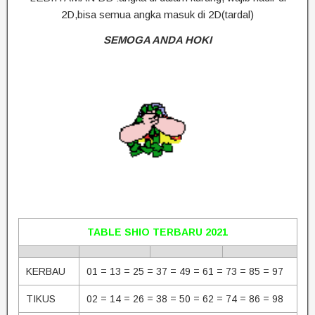
2D,bisa semua angka masuk di 2D(tardal)
SEMOGA ANDA HOKI
TABLE SHIO TERBARU 2021
KERBAU
01 = 13 = 25 = 37 = 49 = 61 = 73 = 85 = 97
TIKUS
02 = 14 = 26 = 38 = 50 = 62 = 74 = 86 = 98