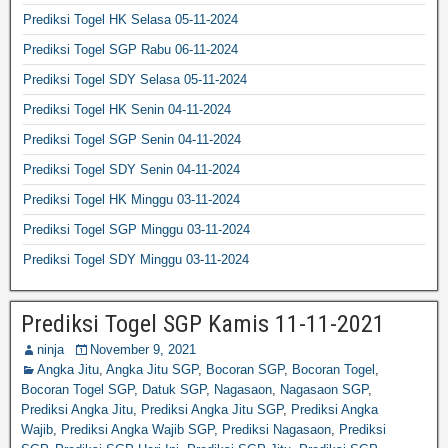
Prediksi Togel HK Selasa 05-11-2024
Prediksi Togel SGP Rabu 06-11-2024
Prediksi Togel SDY Selasa 05-11-2024
Prediksi Togel HK Senin 04-11-2024
Prediksi Togel SGP Senin 04-11-2024
Prediksi Togel SDY Senin 04-11-2024
Prediksi Togel HK Minggu 03-11-2024
Prediksi Togel SGP Minggu 03-11-2024
Prediksi Togel SDY Minggu 03-11-2024
Prediksi Togel SGP Kamis 11-11-2021
ninja
November 9, 2021
Angka Jitu
,
Angka Jitu SGP
,
Bocoran SGP
,
Bocoran Togel
,
Bocoran Togel SGP
,
Datuk SGP
,
Nagasaon
,
Nagasaon SGP
,
Prediksi Angka Jitu
,
Prediksi Angka Jitu SGP
,
Prediksi Angka
Wajib
,
Prediksi Angka Wajib SGP
,
Prediksi Nagasaon
,
Prediksi