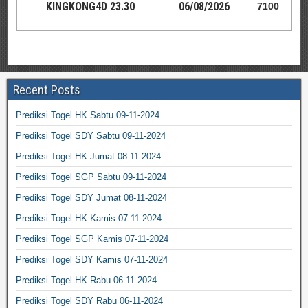
KINGKONG4D 23.30
06/08/2026
7100
Recent Posts
Prediksi Togel HK Sabtu 09-11-2024
Prediksi Togel SDY Sabtu 09-11-2024
Prediksi Togel HK Jumat 08-11-2024
Prediksi Togel SGP Sabtu 09-11-2024
Prediksi Togel SDY Jumat 08-11-2024
Prediksi Togel HK Kamis 07-11-2024
Prediksi Togel SGP Kamis 07-11-2024
Prediksi Togel SDY Kamis 07-11-2024
Prediksi Togel HK Rabu 06-11-2024
Prediksi Togel SDY Rabu 06-11-2024