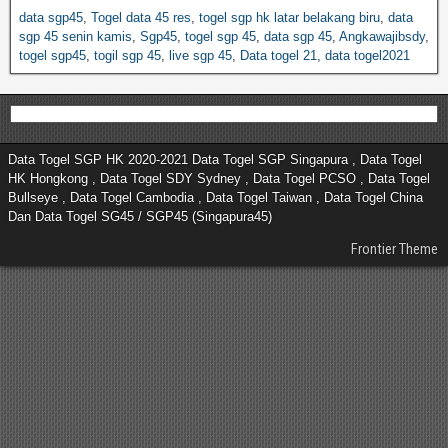
data sgp45
,
Togel data 45 res
,
togel sgp hk latar belakang biru
,
data
sgp 45 senin kamis
,
Sgp45
,
togel sgp 45
,
data sgp 45
,
Angkawajibsdy
,
togel sgp45
,
togil sgp 45
,
live sgp 45
,
Data togel 21
,
data togel2021
Data Togel SGP HK 2020-2021 Data Togel SGP Singapura , Data Togel
HK Hongkong , Data Togel SDY Sydney , Data Togel PCSO , Data Togel
Bullseye , Data Togel Cambodia , Data Togel Taiwan , Data Togel China
Dan Data Togel SG45 / SGP45 (Singapura45)
Frontier Theme