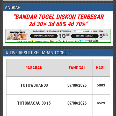
ANGKAH
“BANDAR TOGEL DISKON TERBESAR
2d 30% 3d 60% 4d 70%”
⇓ LIVE RESULT KELUARAN TOGEL ⇓
PASARAN
TANGGAL
HASIL
TOTOWUHAN00
07
/08/2026
5883
TOTOMACAU 00.15
07
/08/2026
6529