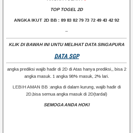
TOP TOGEL 2D
ANGKA IKUT 2D BB : 89 83 82 79 73 72 49 43 42 92
–
KLIK DI BAWAH INI UNTU MELIHAT DATA SINGAPURA
DATA SGP
angka prediksi wajib hadir di 2D di Atas hanya prediksi,, bisa 2
angka masuk. 1 angka 98% masuk, 2% lari.
LEBIH AMAN BB :angka di dalam kurung, wajib hadir di
2D,bisa semua angka masuk di 2D(tardal)
SEMOGA ANDA HOKI