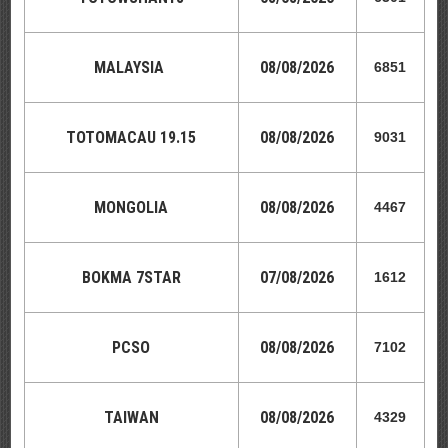
MALAYSIA
08/08/2026
6851
TOTOMACAU 19.15
08/08/2026
9031
MONGOLIA
08/08/2026
4467
BOKMA 7STAR
07/08/2026
1612
PCSO
08/08/2026
7102
TAIWAN
08/08/2026
4329