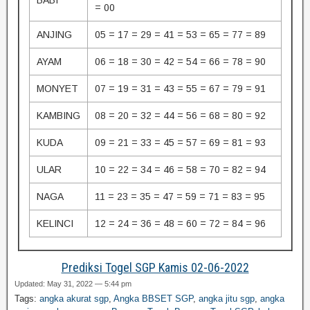
BABI
= 00
ANJING
05 = 17 = 29 = 41 = 53 = 65 = 77 = 89
AYAM
06 = 18 = 30 = 42 = 54 = 66 = 78 = 90
MONYET
07 = 19 = 31 = 43 = 55 = 67 = 79 = 91
KAMBING
08 = 20 = 32 = 44 = 56 = 68 = 80 = 92
KUDA
09 = 21 = 33 = 45 = 57 = 69 = 81 = 93
ULAR
10 = 22 = 34 = 46 = 58 = 70 = 82 = 94
NAGA
11 = 23 = 35 = 47 = 59 = 71 = 83 = 95
KELINCI
12 = 24 = 36 = 48 = 60 = 72 = 84 = 96
Prediksi Togel SGP Kamis 02-06-2022
Updated: May 31, 2022 — 5:44 pm
Tags:
angka akurat sgp
,
Angka BBSET SGP
,
angka jitu sgp
,
angka