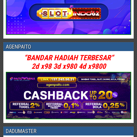
AGENPAITO
“BANDAR HADIAH TERBESAR
“
2d x98 3d x980 4d x9800
DADUMASTER