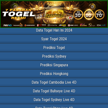
Data Togel SGP HK
Data Togel SGP Singapura , Data Togel HK Hongkong , Data Togel SDY
Sydney , Data Togel PCSO , Data Togel Bullseye , Data Togel Cambodia ,
Data Togel Taiwan , Data Togel China Dan Data Togel SG45 / SGP45
(Singapura45)
Data Togel Hari Ini 2024
Syair Togel 2024
Prediksi Togel
Prediksi Sydney
Prediksi Singapura
Prediksi Hongkong
Data Togel Cambodia Live 4D
Data Togel Bullseye Live 4D
Data Togel Sydney Live 4D