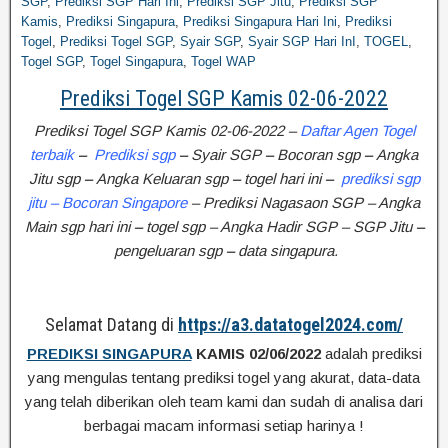
SGP
,
Prediksi SGP Hari Ini
,
Prediksi SGP Jitu
,
Prediksi SGP
Kamis
,
Prediksi Singapura
,
Prediksi Singapura Hari Ini
,
Prediksi
Togel
,
Prediksi Togel SGP
,
Syair SGP
,
Syair SGP Hari InI
,
TOGEL
,
Togel SGP
,
Togel Singapura
,
Togel WAP
Prediksi Togel SGP Kamis 02-06-2022
Prediksi Togel SGP Kamis 02-06-2022 –
Daftar Agen Togel
terbaik
–
Prediksi sgp
–
Syair SGP
–
Bocoran sgp
–
Angka
Jitu sgp
–
Angka Keluaran sgp
–
togel hari ini
–
prediksi sgp
jitu – Bocoran Singapore
– Prediksi Nagasaon SGP – Angka
Main sgp hari ini
–
togel sgp – Angka Hadir SGP – SGP Jitu
–
pengeluaran sgp
–
data singapura.
Selamat Datang di
https://a3.datatogel2024.com/
PREDIKSI SINGAPURA
KAMIS 02/06/2022
adalah prediksi
yang mengulas tentang prediksi togel yang akurat, data-data
yang telah diberikan oleh team kami dan sudah di analisa dari
berbagai macam informasi setiap harinya !